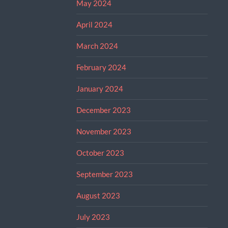
May 2024
April 2024
March 2024
February 2024
January 2024
December 2023
November 2023
October 2023
September 2023
August 2023
July 2023