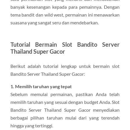
banyak kesenangan kepada para pemainnya. Dengan
tema bandit dan wild west, permainan ini menawarkan
suasana yang sangat seru dan mendebarkan.
Tutorial Bermain Slot Bandito Server
Thailand Super Gacor
Berikut adalah tutorial lengkap untuk bermain slot
Bandito Server Thailand Super Gacor:
1. Memilih taruhan yang tepat
Sebelum memulai permainan, pastikan Anda telah
memilih taruhan yang sesuai dengan budget Anda. Slot
Bandito Server Thailand Super Gacor menyediakan
berbagai pilihan taruhan mulai dari yang terendah
hingga yang tertinggi.