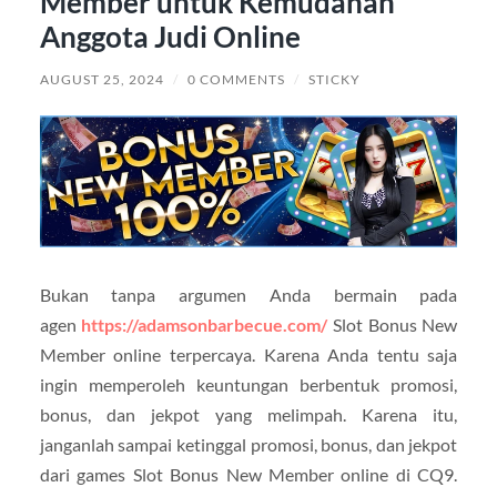
Member untuk Kemudahan
Anggota Judi Online
AUGUST 25, 2024
/
0 COMMENTS
/
STICKY
Bukan tanpa argumen Anda bermain pada
agen
https://adamsonbarbecue.com/
Slot Bonus New
Member online terpercaya. Karena Anda tentu saja
ingin memperoleh keuntungan berbentuk promosi,
bonus, dan jekpot yang melimpah. Karena itu,
janganlah sampai ketinggal promosi, bonus, dan jekpot
dari games Slot Bonus New Member online di CQ9.