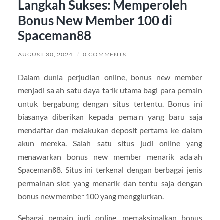
Langkah Sukses: Memperoleh
Bonus New Member 100 di
Spaceman88
AUGUST 30, 2024
/
0 COMMENTS
Dalam dunia perjudian online, bonus new member
menjadi salah satu daya tarik utama bagi para pemain
untuk bergabung dengan situs tertentu. Bonus ini
biasanya diberikan kepada pemain yang baru saja
mendaftar dan melakukan deposit pertama ke dalam
akun mereka. Salah satu situs judi online yang
menawarkan bonus new member menarik adalah
Spaceman88. Situs ini terkenal dengan berbagai jenis
permainan slot yang menarik dan tentu saja dengan
bonus new member 100 yang menggiurkan.
Sebagai pemain judi online, memaksimalkan bonus