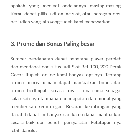
apakah yang menjadi andalannya masing-masing.
Kamu dapat pilih judi online slot, atau beragam opsi
perjudian yang lain yang sudah kami menawarkan.
3. Promo dan Bonus Paling besar
Sumber pendapatan dapat beberapa player peroleh
dan mendapat dari situs judi Slot Bet 100, 200 Perak
Gacor Rupiah online kami banyak opsinya. Tentang
promo bonus pemain dapat manfaatkan bonus dan
promo berlimpah secara royal cuma-cuma sebagai
salah satunya tambahan pendapatan dan modal yang
memberikan keuntungan. Besaran keuntungan yang
dapat didapat ini banyak dan kamu dapat manfaatkan
secara baik dan penuhi persyaratan ketetapan nya
lebih dahulu.