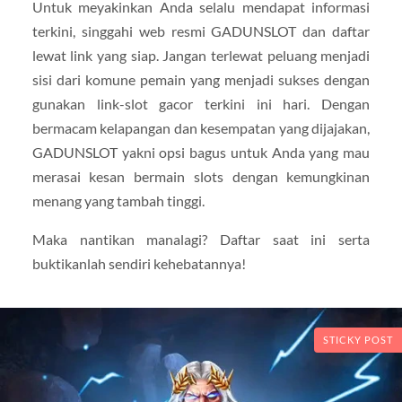
Untuk meyakinkan Anda selalu mendapat informasi
terkini, singgahi web resmi GADUNSLOT dan daftar
lewat link yang siap. Jangan terlewat peluang menjadi
sisi dari komune pemain yang menjadi sukses dengan
gunakan link-slot gacor terkini ini hari. Dengan
bermacam kelapangan dan kesempatan yang dijajakan,
GADUNSLOT yakni opsi bagus untuk Anda yang mau
merasai kesan bermain slots dengan kemungkinan
menang yang tambah tinggi.
Maka nantikan manalagi? Daftar saat ini serta
buktikanlah sendiri kehebatannya!
STICKY POST