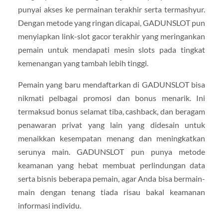
punyai akses ke permainan terakhir serta termashyur.
Dengan metode yang ringan dicapai, GADUNSLOT pun
menyiapkan link-slot gacor terakhir yang meringankan
pemain untuk mendapati mesin slots pada tingkat
kemenangan yang tambah lebih tinggi.
Pemain yang baru mendaftarkan di GADUNSLOT bisa
nikmati pelbagai promosi dan bonus menarik. Ini
termaksud bonus selamat tiba, cashback, dan beragam
penawaran privat yang lain yang didesain untuk
menaikkan kesempatan menang dan meningkatkan
serunya main. GADUNSLOT pun punya metode
keamanan yang hebat membuat perlindungan data
serta bisnis beberapa pemain, agar Anda bisa bermain-
main dengan tenang tiada risau bakal keamanan
informasi individu.