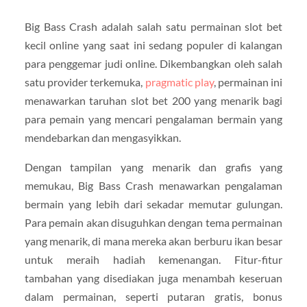
Big Bass Crash adalah salah satu permainan slot bet
kecil online yang saat ini sedang populer di kalangan
para penggemar judi online. Dikembangkan oleh salah
satu provider terkemuka,
pragmatic play
, permainan ini
menawarkan taruhan slot bet 200 yang menarik bagi
para pemain yang mencari pengalaman bermain yang
mendebarkan dan mengasyikkan.
Dengan tampilan yang menarik dan grafis yang
memukau, Big Bass Crash menawarkan pengalaman
bermain yang lebih dari sekadar memutar gulungan.
Para pemain akan disuguhkan dengan tema permainan
yang menarik, di mana mereka akan berburu ikan besar
untuk meraih hadiah kemenangan. Fitur-fitur
tambahan yang disediakan juga menambah keseruan
dalam permainan, seperti putaran gratis, bonus