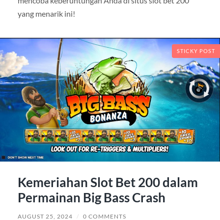
mencoba keberuntungan Anda di situs slot bet 200
yang menarik ini!
STICKY POST
Kemeriahan Slot Bet 200 dalam
Permainan Big Bass Crash
AUGUST 25, 2024
/
0 COMMENTS