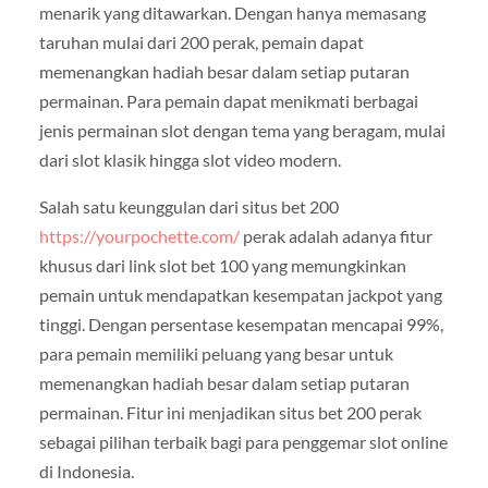
menarik yang ditawarkan. Dengan hanya memasang
taruhan mulai dari 200 perak, pemain dapat
memenangkan hadiah besar dalam setiap putaran
permainan. Para pemain dapat menikmati berbagai
jenis permainan slot dengan tema yang beragam, mulai
dari slot klasik hingga slot video modern.
Salah satu keunggulan dari situs bet 200
https://yourpochette.com/
perak adalah adanya fitur
khusus dari link slot bet 100 yang memungkinkan
pemain untuk mendapatkan kesempatan jackpot yang
tinggi. Dengan persentase kesempatan mencapai 99%,
para pemain memiliki peluang yang besar untuk
memenangkan hadiah besar dalam setiap putaran
permainan. Fitur ini menjadikan situs bet 200 perak
sebagai pilihan terbaik bagi para penggemar slot online
di Indonesia.