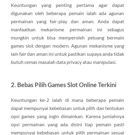
Keuntungan yang penting pertama agar dapat
digunakan oleh beberapa pemain ialah ada agunan
permainan yang fair-play dan aman. Anda dapat
manfaatkan mekanisme permainan ini sebagus
mungkin untuk bisa memperoleh peluang bermain
games slot dengan modern. Agunan mekanisme yang
lain fair dan aman ini untuk pastikan supaya anda tidak
butuh cemas masalah data privacy atau manipulasi.
2. Bebas Pilih Games Slot Online Terkini
Keuntungan ke-2 ialah di mana beberapa pemain
dapat mempunyai kebebasan untuk pilih dan tentukan
opsi games yang ingin dimainkan. Karena jumlahnya
opsi permainan yang ada disini tiap pemain pasti
mempunyai kebebasan untuk pilih permainan sesuai