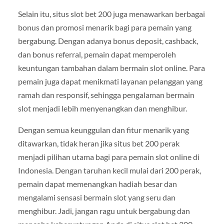
Selain itu, situs slot bet 200 juga menawarkan berbagai
bonus dan promosi menarik bagi para pemain yang
bergabung. Dengan adanya bonus deposit, cashback,
dan bonus referral, pemain dapat memperoleh
keuntungan tambahan dalam bermain slot online. Para
pemain juga dapat menikmati layanan pelanggan yang
ramah dan responsif, sehingga pengalaman bermain
slot menjadi lebih menyenangkan dan menghibur.
Dengan semua keunggulan dan fitur menarik yang
ditawarkan, tidak heran jika situs bet 200 perak
menjadi pilihan utama bagi para pemain slot online di
Indonesia. Dengan taruhan kecil mulai dari 200 perak,
pemain dapat memenangkan hadiah besar dan
mengalami sensasi bermain slot yang seru dan
menghibur. Jadi, jangan ragu untuk bergabung dan