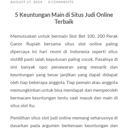
AUGUST 27, 2024
/
0 COMMENTS
5 Keuntungan Main di Situs Judi Online
Terbaik
Memutuskan untuk bermain Slot Bet 100, 200 Perak
Gacor Rupiah bersama situs slot online paling
dipercaya ini hari resmi di Indonesia seperti situs
slot88 pasti ialah keputusan paling cocok. Pasalnya di
sini banyak opsi penawaran yang menarik dan
keuntungan yang besar janjikan yang dapat didapat
oleh tiap beberapa anggota. Tiap pemain atau anggota
memungkinkan untuk bisa mendapat dan memperoleh
bermacam keuntungan tentu saat masuk dan main di
situs slot itu.
Pemilihan situs slot judi online memang seharusnya di
dasarkan pada argumen berkenaan keuntungan dan