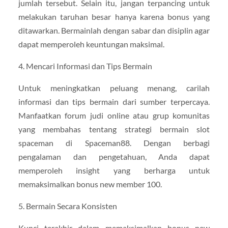
jumlah tersebut. Selain itu, jangan terpancing untuk
melakukan taruhan besar hanya karena bonus yang
ditawarkan. Bermainlah dengan sabar dan disiplin agar
dapat memperoleh keuntungan maksimal.
4. Mencari Informasi dan Tips Bermain
Untuk meningkatkan peluang menang, carilah
informasi dan tips bermain dari sumber terpercaya.
Manfaatkan forum judi online atau grup komunitas
yang membahas tentang strategi bermain slot
spaceman di Spaceman88. Dengan berbagi
pengalaman dan pengetahuan, Anda dapat
memperoleh insight yang berharga untuk
memaksimalkan bonus new member 100.
5. Bermain Secara Konsisten
Kunci terakhir dalam memaksimalkan bonus new