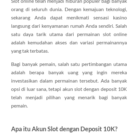
Slot online telah menjadi hiburan populer bagi banyak
orang di seluruh dunia. Dengan kemajuan teknologi,
sekarang Anda dapat menikmati sensasi kasino
langsung dari kenyamanan rumah Anda sendiri. Salah
satu daya tarik utama dari permainan slot online
adalah kemudahan akses dan variasi permainannya
yang tak terbatas.
Bagi banyak pemain, salah satu pertimbangan utama
adalah berapa banyak uang yang ingin mereka
investasikan dalam permainan tersebut. Ada banyak
opsi di luar sana, tetapi akun slot dengan deposit 10K
telah menjadi pilihan yang menarik bagi banyak
pemain.
Apa itu Akun Slot dengan Deposit 10K?