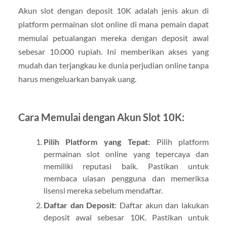
Akun slot dengan deposit 10K adalah jenis akun di
platform permainan slot online di mana pemain dapat
memulai petualangan mereka dengan deposit awal
sebesar 10.000 rupiah. Ini memberikan akses yang
mudah dan terjangkau ke dunia perjudian online tanpa
harus mengeluarkan banyak uang.
Cara Memulai dengan Akun Slot 10K:
Pilih Platform yang Tepat
: Pilih platform
permainan slot online yang tepercaya dan
memiliki reputasi baik. Pastikan untuk
membaca ulasan pengguna dan memeriksa
lisensi mereka sebelum mendaftar.
Daftar dan Deposit
: Daftar akun dan lakukan
deposit awal sebesar 10K. Pastikan untuk