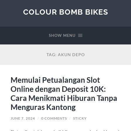
COLOUR BOMB BIKES
SHOW MENU
TAG:
AKUN DEPO
Memulai Petualangan Slot
Online dengan Deposit 10K:
Cara Menikmati Hiburan Tanpa
Menguras Kantong
JUNE 7, 2024
/
0 COMMENTS
/
STICKY