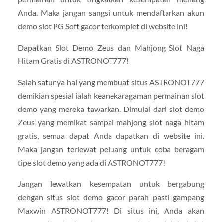
Anda. Maka jangan sangsi untuk mendaftarkan akun
demo slot PG Soft gacor terkomplet di website ini!
Dapatkan Slot Demo Zeus dan Mahjong Slot Naga
Hitam Gratis di ASTRONOT777!
Salah satunya hal yang membuat situs ASTRONOT777
demikian spesial ialah keanekaragaman permainan slot
demo yang mereka tawarkan. Dimulai dari slot demo
Zeus yang memikat sampai mahjong slot naga hitam
gratis, semua dapat Anda dapatkan di website ini.
Maka jangan terlewat peluang untuk coba beragam
tipe slot demo yang ada di ASTRONOT777!
Jangan lewatkan kesempatan untuk bergabung
dengan situs slot demo gacor parah pasti gampang
Maxwin ASTRONOT777! Di situs ini, Anda akan