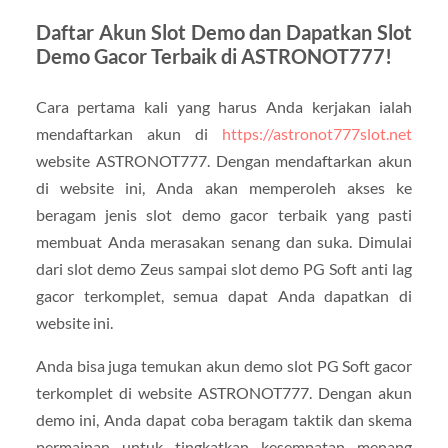
Daftar Akun Slot Demo dan Dapatkan Slot
Demo Gacor Terbaik di ASTRONOT777!
Cara pertama kali yang harus Anda kerjakan ialah
mendaftarkan akun di
https://astronot777slot.net
website ASTRONOT777. Dengan mendaftarkan akun
di website ini, Anda akan memperoleh akses ke
beragam jenis slot demo gacor terbaik yang pasti
membuat Anda merasakan senang dan suka. Dimulai
dari slot demo Zeus sampai slot demo PG Soft anti lag
gacor terkomplet, semua dapat Anda dapatkan di
website ini.
Anda bisa juga temukan akun demo slot PG Soft gacor
terkomplet di website ASTRONOT777. Dengan akun
demo ini, Anda dapat coba beragam taktik dan skema
permainan untuk tingkatkan kesempatan menang