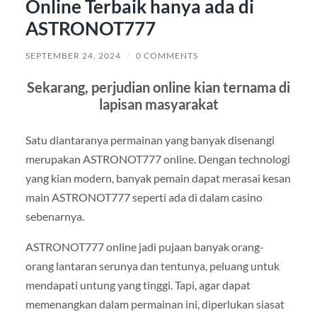
Online Terbaik hanya ada di
ASTRONOT777
SEPTEMBER 24, 2024
/
0 COMMENTS
Sekarang, perjudian online kian ternama di
lapisan masyarakat
Satu diantaranya permainan yang banyak disenangi
merupakan ASTRONOT777 online. Dengan technologi
yang kian modern, banyak pemain dapat merasai kesan
main ASTRONOT777 seperti ada di dalam casino
sebenarnya.
ASTRONOT777 online jadi pujaan banyak orang-
orang lantaran serunya dan tentunya, peluang untuk
mendapati untung yang tinggi. Tapi, agar dapat
memenangkan dalam permainan ini, diperlukan siasat