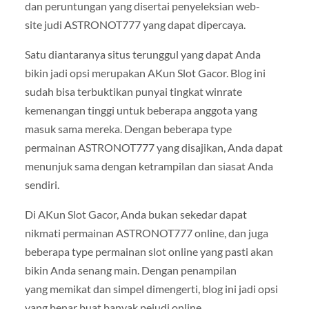
dan peruntungan yang disertai penyeleksian web-
site judi ASTRONOT777 yang dapat dipercaya.
Satu diantaranya situs terunggul yang dapat Anda
bikin jadi opsi merupakan AKun Slot Gacor. Blog ini
sudah bisa terbuktikan punyai tingkat winrate
kemenangan tinggi untuk beberapa anggota yang
masuk sama mereka. Dengan beberapa type
permainan ASTRONOT777 yang disajikan, Anda dapat
menunjuk sama dengan ketrampilan dan siasat Anda
sendiri.
Di AKun Slot Gacor, Anda bukan sekedar dapat
nikmati permainan ASTRONOT777 online, dan juga
beberapa type permainan slot online yang pasti akan
bikin Anda senang main. Dengan penampilan
yang memikat dan simpel dimengerti, blog ini jadi opsi
yang benar buat banyak pejudi online.