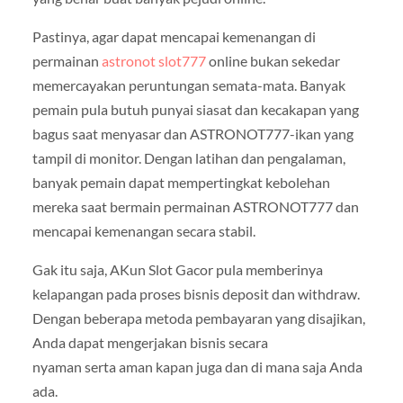
Pastinya, agar dapat mencapai kemenangan di
permainan
astronot slot777
online bukan sekedar
memercayakan peruntungan semata-mata. Banyak
pemain pula butuh punyai siasat dan kecakapan yang
bagus saat menyasar dan ASTRONOT777-ikan yang
tampil di monitor. Dengan latihan dan pengalaman,
banyak pemain dapat mempertingkat kebolehan
mereka saat bermain permainan ASTRONOT777 dan
mencapai kemenangan secara stabil.
Gak itu saja, AKun Slot Gacor pula memberinya
kelapangan pada proses bisnis deposit dan withdraw.
Dengan beberapa metoda pembayaran yang disajikan,
Anda dapat mengerjakan bisnis secara
nyaman serta aman kapan juga dan di mana saja Anda
ada.