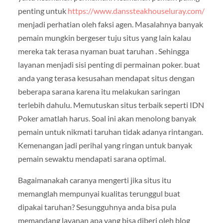
penting untuk
https://www.danssteakhouseluray.com/
menjadi perhatian oleh faksi agen. Masalahnya banyak
pemain mungkin bergeser tuju situs yang lain kalau
mereka tak terasa nyaman buat taruhan . Sehingga
layanan menjadi sisi penting di permainan poker. buat
anda yang terasa kesusahan mendapat situs dengan
beberapa sarana karena itu melakukan saringan
terlebih dahulu. Memutuskan situs terbaik seperti IDN
Poker amatlah harus. Soal ini akan menolong banyak
pemain untuk nikmati taruhan tidak adanya rintangan.
Kemenangan jadi perihal yang ringan untuk banyak
pemain sewaktu mendapati sarana optimal.
Bagaimanakah caranya mengerti jika situs itu
memanglah mempunyai kualitas terunggul buat
dipakai taruhan? Sesungguhnya anda bisa pula
memandang layanan apa yang bisa diberi oleh blog