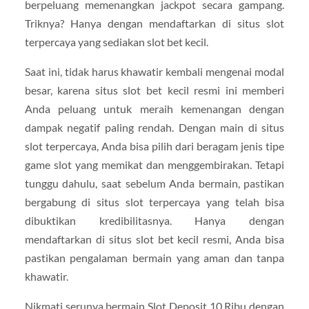
berpeluang memenangkan jackpot secara gampang.
Triknya? Hanya dengan mendaftarkan di situs slot
terpercaya yang sediakan slot bet kecil.
Saat ini, tidak harus khawatir kembali mengenai modal
besar, karena situs slot bet kecil resmi ini memberi
Anda peluang untuk meraih kemenangan dengan
dampak negatif paling rendah. Dengan main di situs
slot terpercaya, Anda bisa pilih dari beragam jenis tipe
game slot yang memikat dan menggembirakan. Tetapi
tunggu dahulu, saat sebelum Anda bermain, pastikan
bergabung di situs slot terpercaya yang telah bisa
dibuktikan kredibilitasnya. Hanya dengan
mendaftarkan di situs slot bet kecil resmi, Anda bisa
pastikan pengalaman bermain yang aman dan tanpa
khawatir.
Nikmati serunya bermain Slot Deposit 10 Ribu dengan