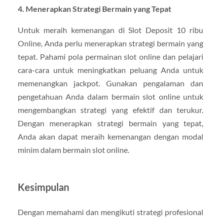
4. Menerapkan Strategi Bermain yang Tepat
Untuk meraih kemenangan di Slot Deposit 10 ribu
Online, Anda perlu menerapkan strategi bermain yang
tepat. Pahami pola permainan slot online dan pelajari
cara-cara untuk meningkatkan peluang Anda untuk
memenangkan jackpot. Gunakan pengalaman dan
pengetahuan Anda dalam bermain slot online untuk
mengembangkan strategi yang efektif dan terukur.
Dengan menerapkan strategi bermain yang tepat,
Anda akan dapat meraih kemenangan dengan modal
minim dalam bermain slot online.
Kesimpulan
Dengan memahami dan mengikuti strategi profesional