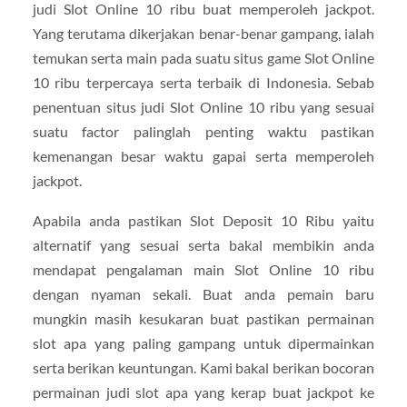
judi Slot Online 10 ribu buat memperoleh jackpot.
Yang terutama dikerjakan benar-benar gampang, ialah
temukan serta main pada suatu situs game Slot Online
10 ribu terpercaya serta terbaik di Indonesia. Sebab
penentuan situs judi Slot Online 10 ribu yang sesuai
suatu factor palinglah penting waktu pastikan
kemenangan besar waktu gapai serta memperoleh
jackpot.
Apabila anda pastikan Slot Deposit 10 Ribu yaitu
alternatif yang sesuai serta bakal membikin anda
mendapat pengalaman main Slot Online 10 ribu
dengan nyaman sekali. Buat anda pemain baru
mungkin masih kesukaran buat pastikan permainan
slot apa yang paling gampang untuk dipermainkan
serta berikan keuntungan. Kami bakal berikan bocoran
permainan judi slot apa yang kerap buat jackpot ke