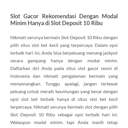
Slot Gacor Rekomendasi Dengan Modal
Minim Hanya di Slot Deposit 10 Ribu
Nikmati serunya bermain Slot Deposit 10 Ribu dengan
pilih situs slot bet kecil yang terpercaya. Dalam opsi
terbaik hari ini, Anda bisa berpeluang menang jackpot
secara gampang hanya dengan modal minim.
Daftarkan diri Anda pada situs slot gacor resmi di
Indonesia dan nikmati pengalaman bermain yang
menyenangkan. Tunggu apalagi, jangan terlewat
peluang untuk meraih keuntungan yang besar dengan
opsi slot bet terbaik hanya di situs slot bet kecil
terpercaya. Nikmati serunya bermain slot dengan pilih
Slot Deposit 10 Ribu sebagai opsi terbaik hari ini.
Walaupun modal minim, tapi Anda masih tetap