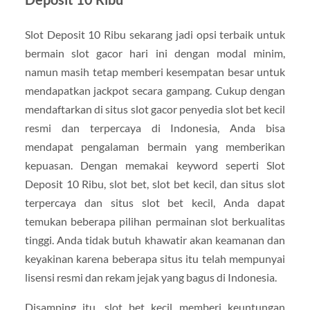
Slot Deposit 10 Ribu sekarang jadi opsi terbaik untuk
bermain slot gacor hari ini dengan modal minim,
namun masih tetap memberi kesempatan besar untuk
mendapatkan jackpot secara gampang. Cukup dengan
mendaftarkan di situs slot gacor penyedia slot bet kecil
resmi dan terpercaya di Indonesia, Anda bisa
mendapat pengalaman bermain yang memberikan
kepuasan. Dengan memakai keyword seperti Slot
Deposit 10 Ribu, slot bet, slot bet kecil, dan situs slot
terpercaya dan situs slot bet kecil, Anda dapat
temukan beberapa pilihan permainan slot berkualitas
tinggi. Anda tidak butuh khawatir akan keamanan dan
keyakinan karena beberapa situs itu telah mempunyai
lisensi resmi dan rekam jejak yang bagus di Indonesia.
Disamping itu, slot bet kecil memberi keuntungan