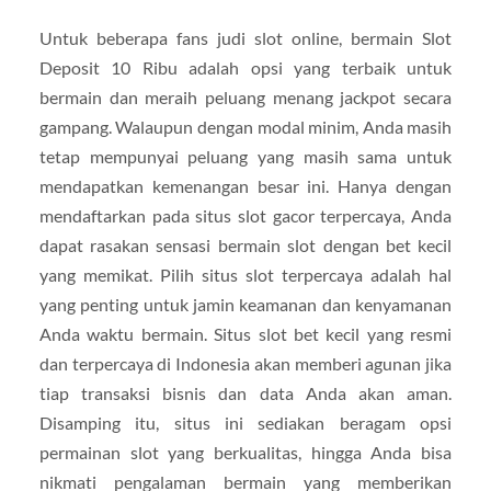
Untuk beberapa fans judi slot online, bermain Slot
Deposit 10 Ribu adalah opsi yang terbaik untuk
bermain dan meraih peluang menang jackpot secara
gampang. Walaupun dengan modal minim, Anda masih
tetap mempunyai peluang yang masih sama untuk
mendapatkan kemenangan besar ini. Hanya dengan
mendaftarkan pada situs slot gacor terpercaya, Anda
dapat rasakan sensasi bermain slot dengan bet kecil
yang memikat. Pilih situs slot terpercaya adalah hal
yang penting untuk jamin keamanan dan kenyamanan
Anda waktu bermain. Situs slot bet kecil yang resmi
dan terpercaya di Indonesia akan memberi agunan jika
tiap transaksi bisnis dan data Anda akan aman.
Disamping itu, situs ini sediakan beragam opsi
permainan slot yang berkualitas, hingga Anda bisa
nikmati pengalaman bermain yang memberikan