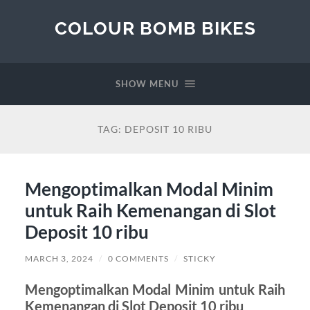
COLOUR BOMB BIKES
SHOW MENU
TAG:
DEPOSIT 10 RIBU
Mengoptimalkan Modal Minim
untuk Raih Kemenangan di Slot
Deposit 10 ribu
MARCH 3, 2024
/
0 COMMENTS
/
STICKY
Mengoptimalkan Modal Minim untuk Raih
Kemenangan di Slot Deposit 10 ribu