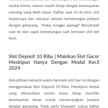
modal minim, namun masih tetap dengan kesempatan
menang yang lebih besar. Daftar saat ini di situs slot
terpercaya dan merasai sensasi kemenangan jackpot
dengan gampang . Maka, tunggu apalagi? Bersatulah
saat ini dan capai kemenangan saat bermain slot bet
kecil.
Slot Deposit 10 Ribu | Mainkan Slot Gacor
Meskipun Hanya Dengan Modal Kecil
2024
Ada pilihan menarik waktu bermain slot hari ini dengan
menggunakan Slot Deposit 10 Ribu. Meskipun modal
yang dibutuhkan minim, kamu tetap memiliki
kesempatan besar untuk memenangkan jackpot
dengan gampang. Tidak perlu khawatir, cukup daftar