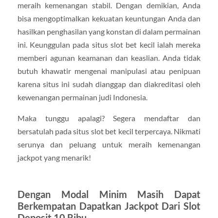
meraih kemenangan stabil. Dengan demikian, Anda
bisa mengoptimalkan kekuatan keuntungan Anda dan
hasilkan penghasilan yang konstan di dalam permainan
ini. Keunggulan pada situs slot bet kecil ialah mereka
memberi agunan keamanan dan keaslian. Anda tidak
butuh khawatir mengenai manipulasi atau penipuan
karena situs ini sudah dianggap dan diakreditasi oleh
kewenangan permainan judi Indonesia.
Maka tunggu apalagi? Segera mendaftar dan
bersatulah pada situs slot bet kecil terpercaya. Nikmati
serunya dan peluang untuk meraih kemenangan
jackpot yang menarik!
Dengan Modal Minim Masih Dapat
Berkempatan Dapatkan Jackpot Dari Slot
Deposit 10 Ribu