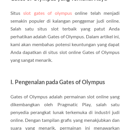
Situs
slot gates of olympus
online telah menjadi
semakin populer di kalangan penggemar judi online.
Salah satu situs slot terbaik yang patut Anda
perhatikan adalah Gates of Olympus. Dalam artikel ini,
kami akan membahas potensi keuntungan yang dapat
Anda dapatkan di situs slot online Gates of Olympus
yang sangat menarik.
I. Pengenalan pada Gates of Olympus
Gates of Olympus adalah permainan slot online yang
dikembangkan oleh Pragmatic Play, salah satu
penyedia perangkat lunak terkemuka di industri judi
online. Dengan tampilan grafis yang menakjubkan dan
suara yang menarik, permainan ini menawarkan