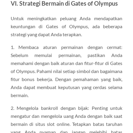
VI. Strategi Bermain di Gates of Olympus
Untuk meningkatkan peluang Anda mendapatkan
keuntungan di Gates of Olympus, ada beberapa
strategi yang dapat Anda terapkan.
1. Membaca aturan permainan dengan cermat:
Sebelum memulai permainan, pastikan Anda
memahami dengan baik aturan dan fitur-fitur di Gates
of Olympus. Pahami nilai setiap simbol dan bagaimana
fitur bonus bekerja. Dengan pemahaman yang baik,
Anda dapat membuat keputusan yang cerdas selama
bermain.
2. Mengelola bankroll dengan bijak: Penting untuk
mengatur dan mengelola uang Anda dengan baik saat
bermain di situs slot online. Tetapkan batas taruhan
yang Anda nyaman dan jangan melebihi batas