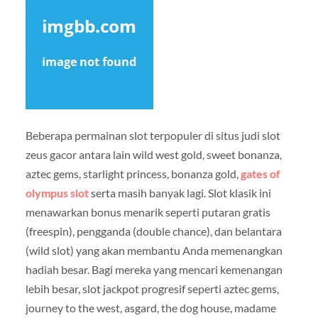
Beberapa permainan slot terpopuler di situs judi slot
zeus gacor antara lain wild west gold, sweet bonanza,
aztec gems, starlight princess, bonanza gold,
gates of
olympus slot
serta masih banyak lagi. Slot klasik ini
menawarkan bonus menarik seperti putaran gratis
(freespin), pengganda (double chance), dan belantara
(wild slot) yang akan membantu Anda memenangkan
hadiah besar. Bagi mereka yang mencari kemenangan
lebih besar, slot jackpot progresif seperti aztec gems,
journey to the west, asgard, the dog house, madame