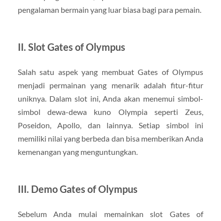
pengalaman bermain yang luar biasa bagi para pemain.
II. Slot Gates of Olympus
Salah satu aspek yang membuat Gates of Olympus
menjadi permainan yang menarik adalah fitur-fitur
uniknya. Dalam slot ini, Anda akan menemui simbol-
simbol dewa-dewa kuno Olympia seperti Zeus,
Poseidon, Apollo, dan lainnya. Setiap simbol ini
memiliki nilai yang berbeda dan bisa memberikan Anda
kemenangan yang menguntungkan.
III. Demo Gates of Olympus
Sebelum Anda mulai memainkan slot Gates of