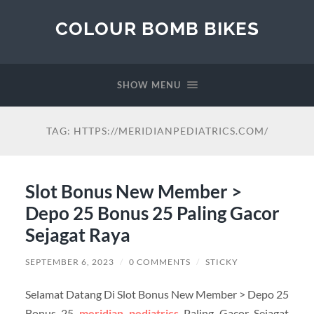
COLOUR BOMB BIKES
SHOW MENU
TAG:
HTTPS://MERIDIANPEDIATRICS.COM/
Slot Bonus New Member >
Depo 25 Bonus 25 Paling Gacor
Sejagat Raya
SEPTEMBER 6, 2023
/
0 COMMENTS
/
STICKY
Selamat Datang Di Slot Bonus New Member > Depo 25
Bonus 25
meridian pediatrics
Paling Gacor Sejagat