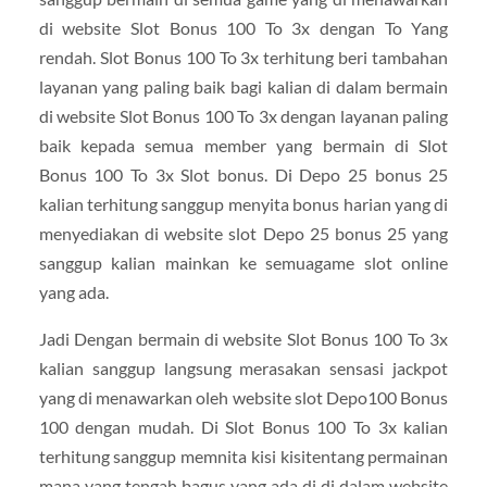
di website Slot Bonus 100 To 3x dengan To Yang
rendah. Slot Bonus 100 To 3x terhitung beri tambahan
layanan yang paling baik bagi kalian di dalam bermain
di website Slot Bonus 100 To 3x dengan layanan paling
baik kepada semua member yang bermain di Slot
Bonus 100 To 3x Slot bonus. Di Depo 25 bonus 25
kalian terhitung sanggup menyita bonus harian yang di
menyediakan di website slot Depo 25 bonus 25 yang
sanggup kalian mainkan ke semuagame slot online
yang ada.
Jadi Dengan bermain di website Slot Bonus 100 To 3x
kalian sanggup langsung merasakan sensasi jackpot
yang di menawarkan oleh website slot Depo100 Bonus
100 dengan mudah. Di Slot Bonus 100 To 3x kalian
terhitung sanggup memnita kisi kisitentang permainan
mana yang tengah bagus yang ada di di dalam website