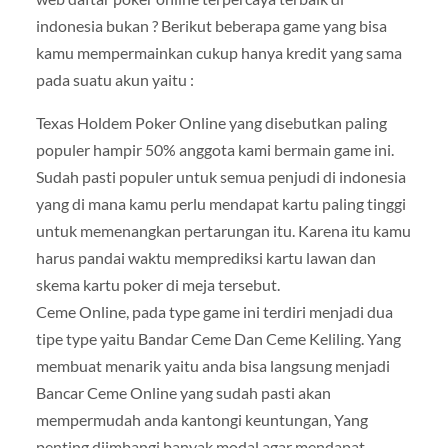
indonesia bukan ? Berikut beberapa game yang bisa
kamu mempermainkan cukup hanya kredit yang sama
pada suatu akun yaitu :
Texas Holdem Poker Online yang disebutkan paling
populer hampir 50% anggota kami bermain game ini.
Sudah pasti populer untuk semua penjudi di indonesia
yang di mana kamu perlu mendapat kartu paling tinggi
untuk memenangkan pertarungan itu. Karena itu kamu
harus pandai waktu memprediksi kartu lawan dan
skema kartu poker di meja tersebut.
Ceme Online, pada type game ini terdiri menjadi dua
tipe type yaitu Bandar Ceme Dan Ceme Keliling. Yang
membuat menarik yaitu anda bisa langsung menjadi
Bancar Ceme Online yang sudah pasti akan
mempermudah anda kantongi keuntungan, Yang
penting diimbangi banyak modal agar mendapat