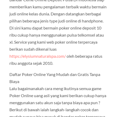
memberikan kamu pengalaman terbaik waktu bermain
judi online kelas dunia. Dengan datangkan berbagai
pilihan beberapa jenis type judi online di handphone.
Di sini kamu dapat bermain poker online deposit 10
ribu cukup hanya menggunakan pulsa telkomsel atau
xl. Service yang kami web poker online terpercaya
berikan sudah dikenal luas
https://elysiumnaturalspa.com/
oleh beberapa ratus
ribu anggota sejak 2010.
Daftar Poker Online Yang Mudah dan Gratis Tanpa
Biaya
Lalu bagaimanakah cara meng ikutinya semua game
Poker Online uang asli yang kami berikan cukup hanya
menggunakan satu akun saja tanpa biaya apa pun ?
Berikut di bawah ialah langkah-langkah cocok dan
mudah supaya bisa masuk di bandar poker terpercaya