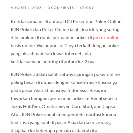
AUGUST 1, 2023
/
0 COMMENTS
/
STICKY
Ketidaksamaan Di antara IDN Poker dan Poker Online
IDN Poker dan Poker Online ialah dua ide yang sering
dibicarakan di dunia permainan poker di
poker online
basis online. Walaupun ke-2 nya terkait dengan poker
yang bisa dimainkan lewat internet, ada
ketidaksamaan penting di antara ke-2 nya.
IDN Poker adalah salah satunya jaringan poker online
paling besar di dunia, dengan konsentrasi khususnya
pada pasar Asia, khususnya Indonesia. Basis ini
tawarkan beragam permainan poker terkenal seperti
Texas Hold’em, Omaha, Seven Card Stud, dan Capsa
Atur. IDN Poker sudah memperoleh reputasi karena
hadirnya yang kuat di pasar Asia dan service yang
dijajakan ke beberapa pemain di daerah itu.