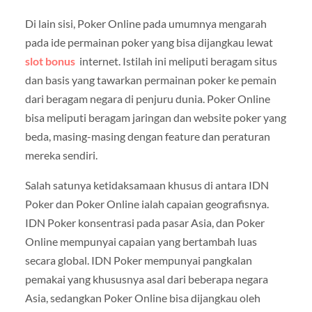
Di lain sisi, Poker Online pada umumnya mengarah
pada ide permainan poker yang bisa dijangkau lewat
slot bonus
internet. Istilah ini meliputi beragam situs
dan basis yang tawarkan permainan poker ke pemain
dari beragam negara di penjuru dunia. Poker Online
bisa meliputi beragam jaringan dan website poker yang
beda, masing-masing dengan feature dan peraturan
mereka sendiri.
Salah satunya ketidaksamaan khusus di antara IDN
Poker dan Poker Online ialah capaian geografisnya.
IDN Poker konsentrasi pada pasar Asia, dan Poker
Online mempunyai capaian yang bertambah luas
secara global. IDN Poker mempunyai pangkalan
pemakai yang khususnya asal dari beberapa negara
Asia, sedangkan Poker Online bisa dijangkau oleh