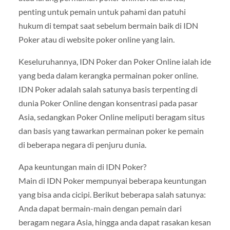
penting untuk pemain untuk pahami dan patuhi
hukum di tempat saat sebelum bermain baik di IDN
Poker atau di website poker online yang lain.
Keseluruhannya, IDN Poker dan Poker Online ialah ide
yang beda dalam kerangka permainan poker online.
IDN Poker adalah salah satunya basis terpenting di
dunia Poker Online dengan konsentrasi pada pasar
Asia, sedangkan Poker Online meliputi beragam situs
dan basis yang tawarkan permainan poker ke pemain
di beberapa negara di penjuru dunia.
Apa keuntungan main di IDN Poker?
Main di IDN Poker mempunyai beberapa keuntungan
yang bisa anda cicipi. Berikut beberapa salah satunya:
Anda dapat bermain-main dengan pemain dari
beragam negara Asia, hingga anda dapat rasakan kesan