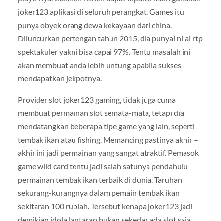
joker123 aplikasi di seluruh perangkat. Games itu
punya obyek orang dewa kekayaan dari china.
Diluncurkan pertengan tahun 2015, dia punyai nilai rtp
spektakuler yakni bisa capai 97%. Tentu masalah ini
akan membuat anda lebih untung apabila sukses
mendapatkan jekpotnya.
Provider slot joker123 gaming, tidak juga cuma
membuat permainan slot semata-mata, tetapi dia
mendatangkan beberapa tipe game yang lain, seperti
tembak ikan atau fishing. Memancing pastinya akhir –
akhir ini jadi permainan yang sangat atraktif. Pemasok
game wild card tentu jadi salah satunya pendahulu
permainan tembak ikan terbaik di dunia. Taruhan
sekurang-kurangnya dalam pemain tembak ikan
sekitaran 100 rupiah. Tersebut kenapa joker123 jadi
demikian idola lantaran bukan sekedar ada slot saja,