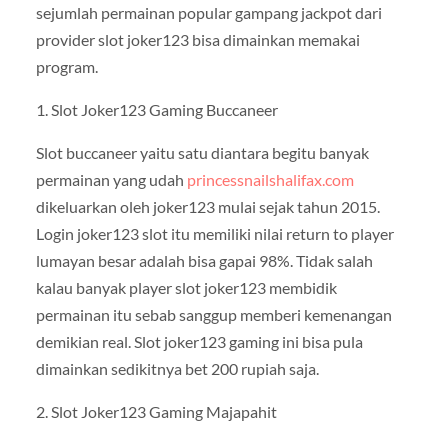
sejumlah permainan popular gampang jackpot dari
provider slot joker123 bisa dimainkan memakai
program.
1. Slot Joker123 Gaming Buccaneer
Slot buccaneer yaitu satu diantara begitu banyak
permainan yang udah
princessnailshalifax.com
dikeluarkan oleh joker123 mulai sejak tahun 2015.
Login joker123 slot itu memiliki nilai return to player
lumayan besar adalah bisa gapai 98%. Tidak salah
kalau banyak player slot joker123 membidik
permainan itu sebab sanggup memberi kemenangan
demikian real. Slot joker123 gaming ini bisa pula
dimainkan sedikitnya bet 200 rupiah saja.
2. Slot Joker123 Gaming Majapahit