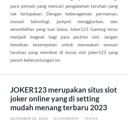
para pemain yang mencari pengalaman taruhan yang
tak terlupakan. Dengan keberagaman permainan,
inovasi teknologi, jackpot menggiurkan, dan
aksesibilitas yang luar biasa, Joker123 Gaming terus
menjadi magnet bagi para pecinta slot. Jangan
lewatkan kesempatan untuk merasakan sensasi
taruhan yang memikat di dunia slot joker123 yang
penuh keberuntungan ini.
JOKER123 merupakan situs slot
joker online yang di setting
mudah menang terbaru 2023
DECEMBER 28, 2023
/
0 COMMENTS
/
STICKY