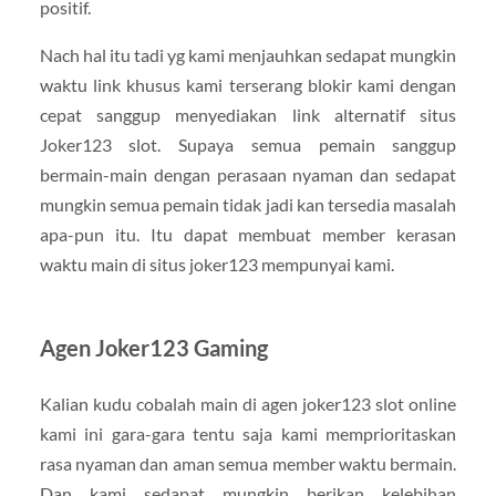
positif.
Nach hal itu tadi yg kami menjauhkan sedapat mungkin
waktu link khusus kami terserang blokir kami dengan
cepat sanggup menyediakan link alternatif situs
Joker123 slot. Supaya semua pemain sanggup
bermain-main dengan perasaan nyaman dan sedapat
mungkin semua pemain tidak jadi kan tersedia masalah
apa-pun itu. Itu dapat membuat member kerasan
waktu main di situs joker123 mempunyai kami.
Agen Joker123 Gaming
Kalian kudu cobalah main di agen joker123 slot online
kami ini gara-gara tentu saja kami memprioritaskan
rasa nyaman dan aman semua member waktu bermain.
Dan kami sedapat mungkin berikan kelebihan