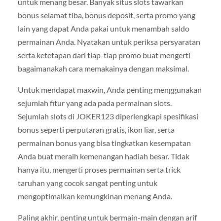
untuk menang besar. Banyak situs slots tawarkan
bonus selamat tiba, bonus deposit, serta promo yang
lain yang dapat Anda pakai untuk menambah saldo
permainan Anda. Nyatakan untuk periksa persyaratan
serta ketetapan dari tiap-tiap promo buat mengerti
bagaimanakah cara memakainya dengan maksimal.
Untuk mendapat maxwin, Anda penting menggunakan
sejumlah fitur yang ada pada permainan slots.
Sejumlah slots di JOKER123 diperlengkapi spesifikasi
bonus seperti perputaran gratis, ikon liar, serta
permainan bonus yang bisa tingkatkan kesempatan
Anda buat meraih kemenangan hadiah besar. Tidak
hanya itu, mengerti proses permainan serta trick
taruhan yang cocok sangat penting untuk
mengoptimalkan kemungkinan menang Anda.
Paling akhir, penting untuk bermain-main dengan arif