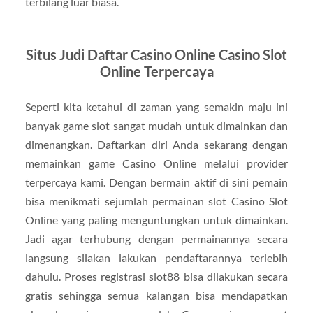
terbilang luar biasa.
Situs Judi Daftar Casino Online Casino Slot
Online Terpercaya
Seperti kita ketahui di zaman yang semakin maju ini
banyak game slot sangat mudah untuk dimainkan dan
dimenangkan. Daftarkan diri Anda sekarang dengan
memainkan game Casino Online melalui provider
terpercaya kami. Dengan bermain aktif di sini pemain
bisa menikmati sejumlah permainan slot Casino Slot
Online yang paling menguntungkan untuk dimainkan.
Jadi agar terhubung dengan permainannya secara
langsung silakan lakukan pendaftarannya terlebih
dahulu. Proses registrasi slot88 bisa dilakukan secara
gratis sehingga semua kalangan bisa mendapatkan