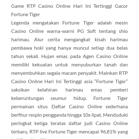
Game RTP Casino Online Hari Ini Tertinggi Gacor
Fortune Tiger
Legenda mengatakan Fortune Tiger adalah mesin
Casino Online warna-warni PG Soft tentang shio
harimau. Alur cerita mengangkat kisah harimau
pembawa hoki yang hanya muncul setiap dua belas
tahun sekali. Hujan emas pada Agen Casino Online
memiliki kekuatan untuk menyuburkan tanah dan
menyembuhkan segala macam penyakit. Mainkan RTP
Casino Online Hari Ini Tertinggi asia “Fortune Tiger”
saksikan kelahiran harimau emas pemberi
keberuntungan seumur hidup. Fortune Tiger
permainan situs Daftar Casino Online sederhana
berfitur respin pengganda hingga 10x lipat. Menduduki
peringkat ketiga teratas daftar judi Casino Online
terbaru, RTP live Fortune Tiger mencapai 96,81% yang