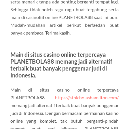
serta menarik tanpa ada penting berganti tempat lagi.
Sehingga tidak boleh ragu-ragu buat tergabung serta
main di casino88 online PLANETBOLA88 saat ini pun!
Mudah-mudahan artikel berikut berfaedah buat
banyak pembaca. Terima kasih.
Main di situs casino online terpercaya
PLANETBOLA88 memang jadi alternatif
terbaik buat banyak penggemar judi di
Indonesia.
Main di situs casino online terpercaya
PLANETBOLA88
https://stnicholashamilton.com/
memang jadi alternatif terbaik buat banyak penggemar
judi di Indonesia. Dengan bermacam permainan kasino
online yang komplet, tak butuh berganti-pindah
tempat buat cari hiburan. PLANETBOLA88