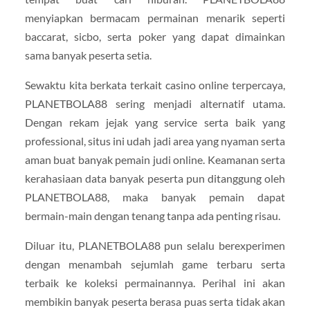
menyiapkan bermacam permainan menarik seperti
baccarat, sicbo, serta poker yang dapat dimainkan
sama banyak peserta setia.
Sewaktu kita berkata terkait casino online terpercaya,
PLANETBOLA88 sering menjadi alternatif utama.
Dengan rekam jejak yang service serta baik yang
professional, situs ini udah jadi area yang nyaman serta
aman buat banyak pemain judi online. Keamanan serta
kerahasiaan data banyak peserta pun ditanggung oleh
PLANETBOLA88, maka banyak pemain dapat
bermain-main dengan tenang tanpa ada penting risau.
Diluar itu, PLANETBOLA88 pun selalu berexperimen
dengan menambah sejumlah game terbaru serta
terbaik ke koleksi permainannya. Perihal ini akan
membikin banyak peserta berasa puas serta tidak akan