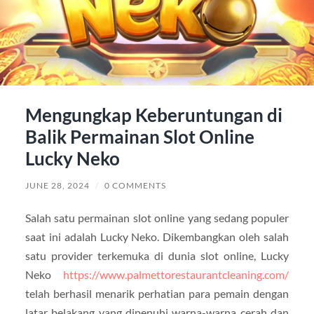
Mengungkap Keberuntungan di
Balik Permainan Slot Online
Lucky Neko
JUNE 28, 2024
/
0 COMMENTS
Salah satu permainan slot online yang sedang populer
saat ini adalah Lucky Neko. Dikembangkan oleh salah
satu provider terkemuka di dunia slot online, Lucky
Neko
https://www.palmettorestaurantcleaning.com/
telah berhasil menarik perhatian para pemain dengan
latar belakang yang dipenuhi warna-warna cerah dan