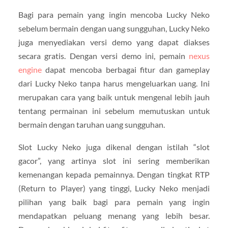
Bagi para pemain yang ingin mencoba Lucky Neko
sebelum bermain dengan uang sungguhan, Lucky Neko
juga menyediakan versi demo yang dapat diakses
secara gratis. Dengan versi demo ini, pemain
nexus
engine
dapat mencoba berbagai fitur dan gameplay
dari Lucky Neko tanpa harus mengeluarkan uang. Ini
merupakan cara yang baik untuk mengenal lebih jauh
tentang permainan ini sebelum memutuskan untuk
bermain dengan taruhan uang sungguhan.
Slot Lucky Neko juga dikenal dengan istilah “slot
gacor”, yang artinya slot ini sering memberikan
kemenangan kepada pemainnya. Dengan tingkat RTP
(Return to Player) yang tinggi, Lucky Neko menjadi
pilihan yang baik bagi para pemain yang ingin
mendapatkan peluang menang yang lebih besar.