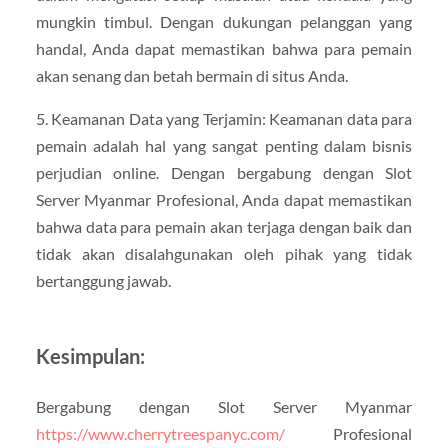
mungkin timbul. Dengan dukungan pelanggan yang
handal, Anda dapat memastikan bahwa para pemain
akan senang dan betah bermain di situs Anda.
5. Keamanan Data yang Terjamin: Keamanan data para
pemain adalah hal yang sangat penting dalam bisnis
perjudian online. Dengan bergabung dengan Slot
Server Myanmar Profesional, Anda dapat memastikan
bahwa data para pemain akan terjaga dengan baik dan
tidak akan disalahgunakan oleh pihak yang tidak
bertanggung jawab.
Kesimpulan:
Bergabung dengan Slot Server Myanmar
https://www.cherrytreespanyc.com/
Profesional