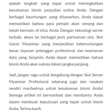
adalah langkah yang tepat untuk meningkatkan
kesuksesan bisnis perjudian online Anda. Dengan
berbagai keuntungan yang ditawarkan, Anda dapat
memastikan bahwa para pemain akan senang dan
betah bermain di situs Anda. Dengan teknologi server
terbaik, akses ke berbagai jenis permainan slot, Slot
Gacor Myanmar yang menjanjikan keberuntungan
besar, layanan pelanggan profesional, dan keamanan
data yang terjamin, Anda dapat memastikan bahwa
bisnis Anda akan sukses dalam jangka panjang.
Jadi, jangan ragu untuk bergabung dengan Slot Server
Myanmar Profesional sekarang juga dan rasakan
sendiri manfaatnya untuk kesuksesan bisnis Anda!
Semoga artikel ini bermanfaat dan membantu Anda
dalam membuat keputusan yang tepat untuk bisnis
Anda. Terima kasih.