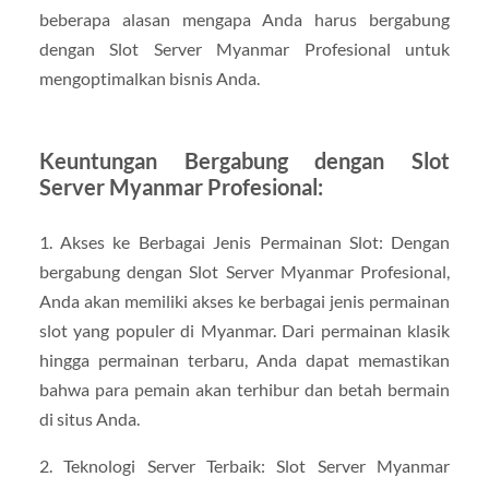
beberapa alasan mengapa Anda harus bergabung
dengan Slot Server Myanmar Profesional untuk
mengoptimalkan bisnis Anda.
Keuntungan Bergabung dengan Slot
Server Myanmar Profesional:
1. Akses ke Berbagai Jenis Permainan Slot: Dengan
bergabung dengan Slot Server Myanmar Profesional,
Anda akan memiliki akses ke berbagai jenis permainan
slot yang populer di Myanmar. Dari permainan klasik
hingga permainan terbaru, Anda dapat memastikan
bahwa para pemain akan terhibur dan betah bermain
di situs Anda.
2. Teknologi Server Terbaik: Slot Server Myanmar