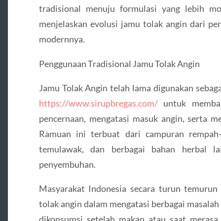
tradisional menuju formulasi yang lebih mod
menjelaskan evolusi jamu tolak angin dari pe
modernnya.
Penggunaan Tradisional Jamu Tolak Angin
Jamu Tolak Angin telah lama digunakan sebaga
https://www.sirupbregas.com/
untuk memban
pencernaan, mengatasi masuk angin, serta me
Ramuan ini terbuat dari campuran rempah-r
temulawak, dan berbagai bahan herbal lai
penyembuhan.
Masyarakat Indonesia secara turun temurun 
tolak angin dalam mengatasi berbagai masalah k
dikonsumsi setelah makan atau saat meras