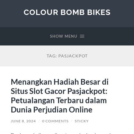
COLOUR BOMB BIKES
SHOW MENU
TAG:
PASJACKPOT
Menangkan Hadiah Besar di
Situs Slot Gacor Pasjackpot:
Petualangan Terbaru dalam
Dunia Perjudian Online
JUNE 8, 2024
/
0 COMMENTS
/
STICKY