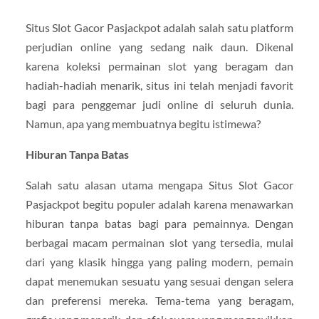
Situs Slot Gacor Pasjackpot adalah salah satu platform
perjudian online yang sedang naik daun. Dikenal
karena koleksi permainan slot yang beragam dan
hadiah-hadiah menarik, situs ini telah menjadi favorit
bagi para penggemar judi online di seluruh dunia.
Namun, apa yang membuatnya begitu istimewa?
Hiburan Tanpa Batas
Salah satu alasan utama mengapa Situs Slot Gacor
Pasjackpot begitu populer adalah karena menawarkan
hiburan tanpa batas bagi para pemainnya. Dengan
berbagai macam permainan slot yang tersedia, mulai
dari yang klasik hingga yang paling modern, pemain
dapat menemukan sesuatu yang sesuai dengan selera
dan preferensi mereka. Tema-tema yang beragam,