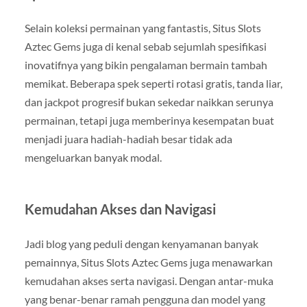
Selain koleksi permainan yang fantastis, Situs Slots
Aztec Gems juga di kenal sebab sejumlah spesifikasi
inovatifnya yang bikin pengalaman bermain tambah
memikat. Beberapa spek seperti rotasi gratis, tanda liar,
dan jackpot progresif bukan sekedar naikkan serunya
permainan, tetapi juga memberinya kesempatan buat
menjadi juara hadiah-hadiah besar tidak ada
mengeluarkan banyak modal.
Kemudahan Akses dan Navigasi
Jadi blog yang peduli dengan kenyamanan banyak
pemainnya, Situs Slots Aztec Gems juga menawarkan
kemudahan akses serta navigasi. Dengan antar-muka
yang benar-benar ramah pengguna dan model yang