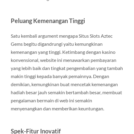
Peluang Kemenangan Tinggi
Satu kembali argument mengapa Situs Slots Aztec
Gems begitu digandrungi yaitu kemungkinan
kemenangan yang tinggi. Ketimbang dengan kasino
konvensional, website ini menawarkan pembayaran
yang lebih baik dan tingkat pengembalian yang tambah
makin tinggi kepada banyak pemainnya. Dengan
demikian, kemungkinan buat mencetak kemenangan
hadiah besar jauh semakin bertambah besar, membuat
pengalaman bermain di web ini semakin
menyenangkan dan memberikan keuntungan.
Spek-Fitur Inovatif