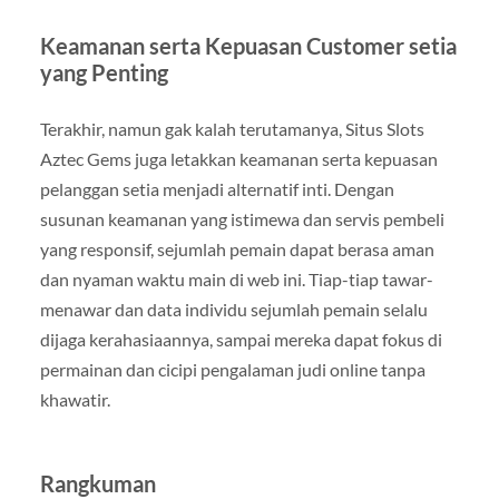
Keamanan serta Kepuasan Customer setia
yang Penting
Terakhir, namun gak kalah terutamanya, Situs Slots
Aztec Gems juga letakkan keamanan serta kepuasan
pelanggan setia menjadi alternatif inti. Dengan
susunan keamanan yang istimewa dan servis pembeli
yang responsif, sejumlah pemain dapat berasa aman
dan nyaman waktu main di web ini. Tiap-tiap tawar-
menawar dan data individu sejumlah pemain selalu
dijaga kerahasiaannya, sampai mereka dapat fokus di
permainan dan cicipi pengalaman judi online tanpa
khawatir.
Rangkuman