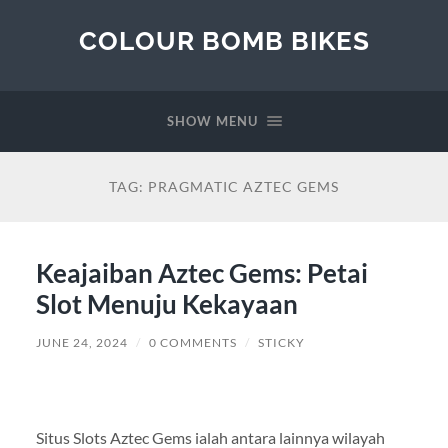
COLOUR BOMB BIKES
SHOW MENU
TAG:
PRAGMATIC AZTEC GEMS
Keajaiban Aztec Gems: Petai
Slot Menuju Kekayaan
JUNE 24, 2024
/
0 COMMENTS
/
STICKY
Situs Slots Aztec Gems ialah antara lainnya wilayah