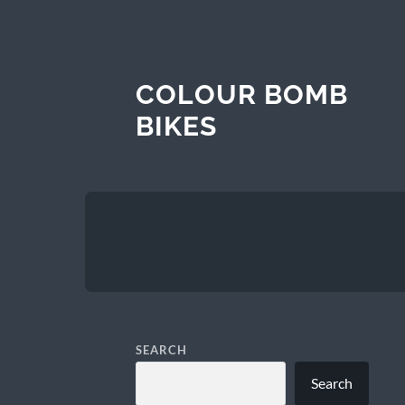
COLOUR BOMB
BIKES
SEARCH
Search