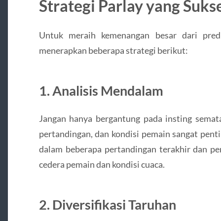
Strategi Parlay yang Suks
Untuk meraih kemenangan besar dari predi
menerapkan beberapa strategi berikut:
1. Analisis Mendalam
Jangan hanya bergantung pada insting semata. 
pertandingan, dan kondisi pemain sangat pent
dalam beberapa pertandingan terakhir dan per
cedera pemain dan kondisi cuaca.
2. Diversifikasi Taruhan