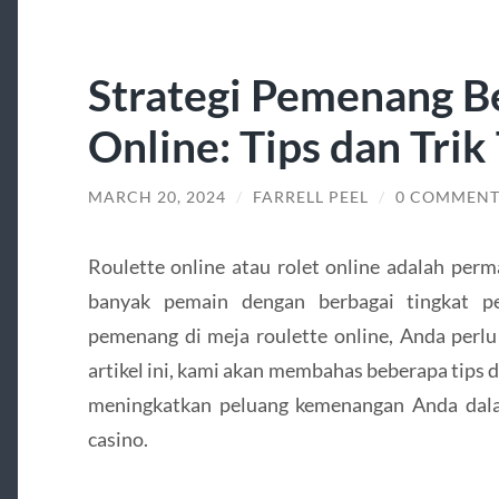
Strategi Pemenang B
Online: Tips dan Trik
MARCH 20, 2024
/
FARRELL PEEL
/
0 COMMENT
Roulette online atau rolet online adalah per
banyak pemain dengan berbagai tingkat p
pemenang di meja roulette online, Anda perlu
artikel ini, kami akan membahas beberapa tips
meningkatkan peluang kemenangan Anda dalam
casino.