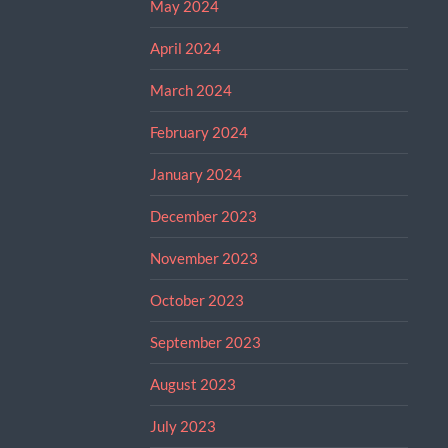
May 2024
April 2024
March 2024
February 2024
January 2024
December 2023
November 2023
October 2023
September 2023
August 2023
July 2023