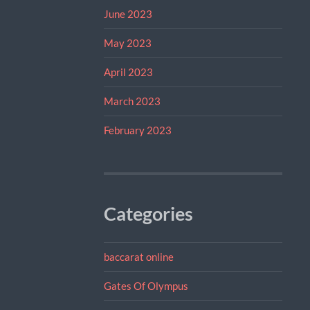
June 2023
May 2023
April 2023
March 2023
February 2023
Categories
baccarat online
Gates Of Olympus