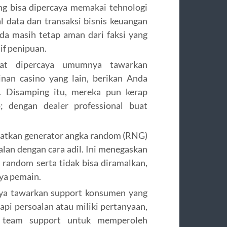
g bisa dipercaya memakai tehnologi
 data dan transaksi bisnis keuangan
da masih tetap aman dari faksi yang
tif penipuan.
at dipercaya umumnya tawarkan
nan casino yang lain, berikan Anda
i. Disamping itu, mereka pun kerap
 dengan dealer professional buat
atkan generator angka random (RNG)
lan dengan cara adil. Ini menegaskan
 random serta tidak bisa diramalkan,
nya pemain.
aya tawarkan support konsumen yang
dapi persoalan atau miliki pertanyaan,
i team support untuk memperoleh