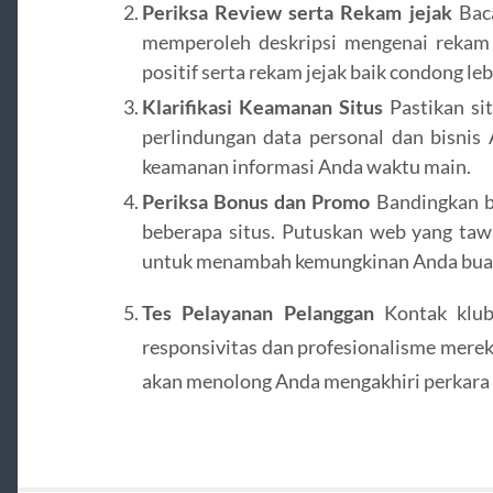
Periksa Review serta Rekam jejak
Baca
memperoleh deskripsi mengenai rekam j
positif serta rekam jejak baik condong leb
Klarifikasi Keamanan Situs
Pastikan sit
perlindungan data personal dan bisnis
keamanan informasi Anda waktu main.
Periksa Bonus dan Promo
Bandingkan b
beberapa situs. Putuskan web yang taw
untuk menambah kemungkinan Anda bua
Tes Pelayanan Pelanggan
Kontak klub
responsivitas dan profesionalisme merek
akan menolong Anda mengakhiri perkara 