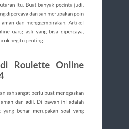
taran itu. Buat banyak pecinta judi,
ing dipercaya dan sah merupakan poin
 aman dan menggembirakan. Artikel
ine uang asli yang bisa dipercaya,
cocok begitu penting.
udi Roulette Online
4
a dan sah sangat perlu buat menegaskan
aman dan adil. Di bawah ini adalah
 yang benar merupakan soal yang