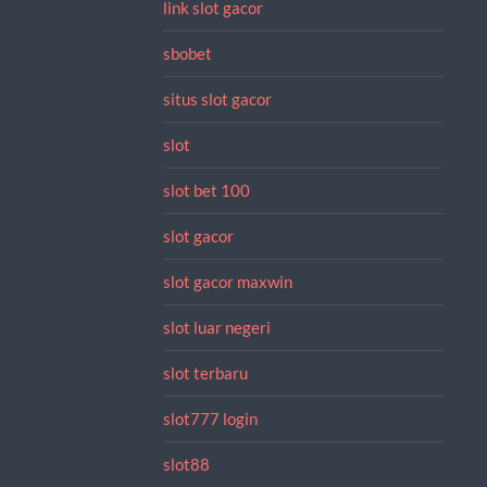
link slot gacor
sbobet
situs slot gacor
slot
slot bet 100
slot gacor
slot gacor maxwin
slot luar negeri
slot terbaru
slot777 login
slot88