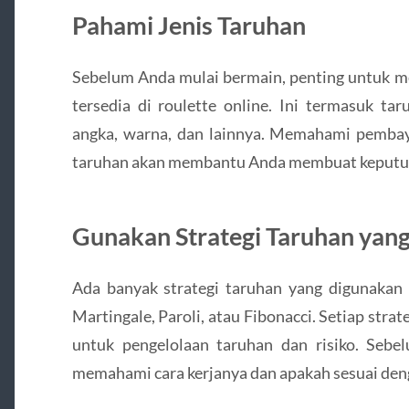
Pahami Jenis Taruhan
Sebelum Anda mulai bermain, penting untuk m
tersedia di roulette online. Ini termasuk t
angka, warna, dan lainnya. Memahami pembaya
taruhan akan membantu Anda membuat keputusa
Gunakan Strategi Taruhan yang
Ada banyak strategi taruhan yang digunakan o
Martingale, Paroli, atau Fibonacci. Setiap str
untuk pengelolaan taruhan dan risiko. Sebel
memahami cara kerjanya dan apakah sesuai den