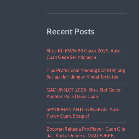
Recent Posts
Situs KLIKWIN88 Gacor 2025, Auto
Cuan Gede Se-Indonesia!
Tips Profesional Menang Slot Mahjong
Setiap Hari dengan Modal Terbatas
GADUNSLOT 2025: Situs Slot Gacor
Andalan Para Dewa Cuan!
SPADEMAN ANTI RUNGKAD: Auto
Panen Cuan, Bosque!
Bocoran Rahasia Pro Player: Cuan Gila
dari Kartu Online di MAUPOKER,