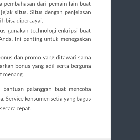
 pembahasan dari pemain lain buat
ejak situs. Situs dengan penjelasan
ih bisa dipercayai.
us gunakan technologi enkripsi buat
 Anda. Ini penting untuk menegaskan
onus dan promo yang ditawari sama
arkan bonus yang adil serta berguna
t menang.
 bantuan pelanggan buat mencoba
a. Service konsumen setia yang bagus
secara cepat.