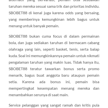
taruhan mereka sesuai sama trik dan prioritas individu.
SBOBET88 di kenal juga karena odds yang bersaing,
yang memberinya kemungkinan lebih bagus untuk
menang untuk banyak pemain.
SBOBET88 bukan cuma focus di dalam permainan
bola, dan juga sediakan taruhan di bermacam cabang
olahraga yang lain, seperti basket, tenis, serta balap
kuda. Soal ini memungkinkannya pemain untuk nikmati
pengalaman taruhan yang makin luas. Tidak hanya itu,
SBOBET88 teratur tawarkan bonus serta promo
menarik, bagus buat anggota baru ataupun pemain
setia. Karena ada bonus ini, pemain bisa
mempertingkat kesempatan menang mereka dan
menambahkan serunya di saat main.
Service pelanggan yang sangat ramah dan kritis pula