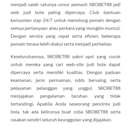
menjadi salah satunya unsur pemasti SBOBET88 jadi
web judi bola paling dipercaya. Club bantuan
konsumen siap 24/7 untuk menolong pemain dengan
semua pertanyaan atau perkara yang mungkin muncul.
Dengan service yang cepat serta efisien, beberapa
pemain terasa lebih diakui serta menjadi perhatian.
Keseluruhannya, SBOBET88 yakni opsi yang cocok
untuk mereka yang cari web-site judi bola dapat
dipercaya serta memiliki kualitas. Dengan paduan
keamanan, jenis permainan, odds bersaing, serta
pelayanan pelanggan yang unggul, SBOBET88
menjajakan pengalaman taruhan yang tidak
tertandingi. Apabila Anda seseorang pencinta judi
bola, tak ada kelirunya buat coba SBOBET88 serta
rasakan sendiri seluruh keunggulan yang dijajakan.