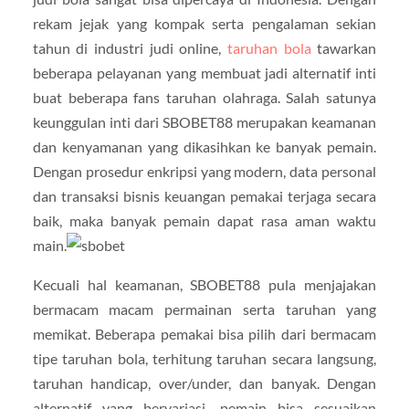
rekam jejak yang kompak serta pengalaman sekian
tahun di industri judi online,
taruhan bola
tawarkan
beberapa pelayanan yang membuat jadi alternatif inti
buat beberapa fans taruhan olahraga. Salah satunya
keunggulan inti dari SBOBET88 merupakan keamanan
dan kenyamanan yang dikasihkan ke banyak pemain.
Dengan prosedur enkripsi yang modern, data personal
dan transaksi bisnis keuangan pemakai terjaga secara
baik, maka banyak pemain dapat rasa aman waktu
main.
Kecuali hal keamanan, SBOBET88 pula menjajakan
bermacam macam permainan serta taruhan yang
memikat. Beberapa pemakai bisa pilih dari bermacam
tipe taruhan bola, terhitung taruhan secara langsung,
taruhan handicap, over/under, dan banyak. Dengan
alternatif yang bervariasi, pemain bisa sesuaikan