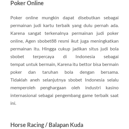
Poker Online
Poker online mungkin dapat disebutkan sebagai
permainan judi kartu terbaik yang dulu pernah ada.
Karena sangat terkenalnya permainan judi poker
online, Agen sbobet88 resmi ikut juga meningkatkan
permainan itu. Hingga cukup jadikan situs judi bola
sbobet terpercaya di Indonesia sebagai
tempat untuk bermain, Karena itu bettor bisa bermain
poker dan taruhan bola dengan bersama.
Tidaklah aneh selanjutnya sbobet Indonesia selalu
memperoleh penghargaan oleh industri kasino
internasional sebagai pengembang game terbaik saat
ini.
Horse Racing / Balapan Kuda