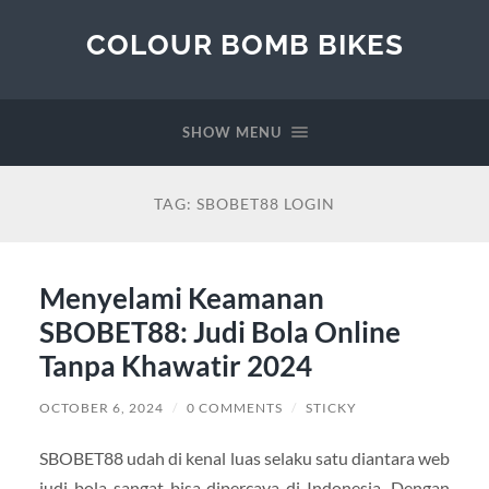
COLOUR BOMB BIKES
SHOW MENU
TAG:
SBOBET88 LOGIN
Menyelami Keamanan
SBOBET88: Judi Bola Online
Tanpa Khawatir 2024
OCTOBER 6, 2024
/
0 COMMENTS
/
STICKY
SBOBET88 udah di kenal luas selaku satu diantara web
judi bola sangat bisa dipercaya di Indonesia. Dengan