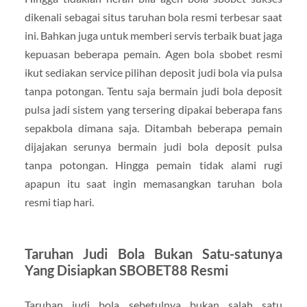
dikenali sebagai situs taruhan bola resmi terbesar saat
ini. Bahkan juga untuk memberi servis terbaik buat jaga
kepuasan beberapa pemain. Agen bola sbobet resmi
ikut sediakan service pilihan deposit judi bola via pulsa
tanpa potongan. Tentu saja bermain judi bola deposit
pulsa jadi sistem yang tersering dipakai beberapa fans
sepakbola dimana saja. Ditambah beberapa pemain
dijajakan serunya bermain judi bola deposit pulsa
tanpa potongan. Hingga pemain tidak alami rugi
apapun itu saat ingin memasangkan taruhan bola
resmi tiap hari.
Taruhan Judi Bola Bukan Satu-satunya
Yang Disiapkan SBOBET88 Resmi
Taruhan judi bola sebetulnya bukan salah satu