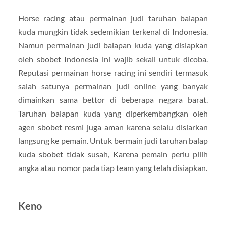
Horse racing atau permainan judi taruhan balapan
kuda mungkin tidak sedemikian terkenal di Indonesia.
Namun permainan judi balapan kuda yang disiapkan
oleh sbobet Indonesia ini wajib sekali untuk dicoba.
Reputasi permainan horse racing ini sendiri termasuk
salah satunya permainan judi online yang banyak
dimainkan sama bettor di beberapa negara barat.
Taruhan balapan kuda yang diperkembangkan oleh
agen sbobet resmi juga aman karena selalu disiarkan
langsung ke pemain. Untuk bermain judi taruhan balap
kuda sbobet tidak susah, Karena pemain perlu pilih
angka atau nomor pada tiap team yang telah disiapkan.
Keno