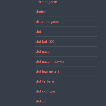
link slot gacor
sbobet
situs slot gacor
slot
slot bet 100
slot gacor
slot gacor maxwin
slot luar negeri
slot terbaru
slot777 login
slot88