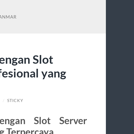
YANMAR
dengan Slot
esional yang
/
STICKY
engan Slot Server
g Terpercaya