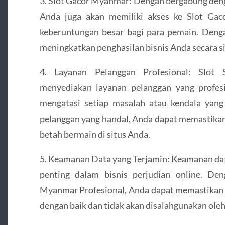
3. Slot Gacor Myanmar: Dengan bergabung deng
Anda juga akan memiliki akses ke Slot Ga
keberuntungan besar bagi para pemain. Den
meningkatkan penghasilan bisnis Anda secara si
4. Layanan Pelanggan Profesional: Slot 
menyediakan layanan pelanggan yang profe
mengatasi setiap masalah atau kendala yan
pelanggan yang handal, Anda dapat memastika
betah bermain di situs Anda.
5. Keamanan Data yang Terjamin: Keamanan dat
penting dalam bisnis perjudian online. De
Myanmar Profesional, Anda dapat memastikan 
dengan baik dan tidak akan disalahgunakan oleh