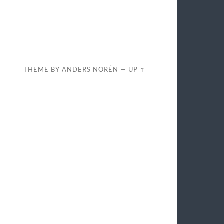
THEME BY
ANDERS NORÉN
—
UP ↑