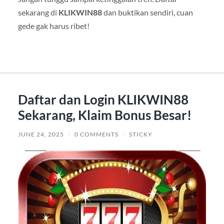
sekarang di
KLIKWIN88
dan buktikan sendiri, cuan
gede gak harus ribet!
Daftar dan Login KLIKWIN88
Sekarang, Klaim Bonus Besar!
JUNE 24, 2025
/
0 COMMENTS
/
STICKY