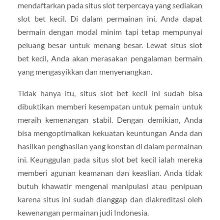
mendaftarkan pada situs slot terpercaya yang sediakan
slot bet kecil. Di dalam permainan ini, Anda dapat
bermain dengan modal minim tapi tetap mempunyai
peluang besar untuk menang besar. Lewat situs slot
bet kecil, Anda akan merasakan pengalaman bermain
yang mengasyikkan dan menyenangkan.
Tidak hanya itu, situs slot bet kecil ini sudah bisa
dibuktikan memberi kesempatan untuk pemain untuk
meraih kemenangan stabil. Dengan demikian, Anda
bisa mengoptimalkan kekuatan keuntungan Anda dan
hasilkan penghasilan yang konstan di dalam permainan
ini. Keunggulan pada situs slot bet kecil ialah mereka
memberi agunan keamanan dan keaslian. Anda tidak
butuh khawatir mengenai manipulasi atau penipuan
karena situs ini sudah dianggap dan diakreditasi oleh
kewenangan permainan judi Indonesia.