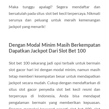
Maka tunggu apalagi? Segera mendaftar dan
bersatulah pada situs slot bet kecil terpercaya. Nikmati
serunya dan peluang untuk meraih kemenangan
jackpot yang menarik!
Dengan Modal Minim Masih Berkempatan
Dapatkan Jackpot Dari Slot Bet 100
Slot bet 100 sekarang jadi opsi terbaik untuk bermain
slot gacor hari ini dengan modal minim, namun masih
tetap memberi kesempatan besar untuk mendapatkan
jackpot secara mudah. Cukup dengan mendaftarkan di
situs slot gacor penyedia slot bet kecil resmi dan
terpercaya di Indonesia, Anda bisa mendapat
pengalaman bermain yang memberikan kepuasan.
Dengan memakai keyword seperti slot bet 100, slot