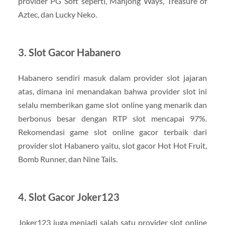
provider PG Soft seperti, Mahjong Ways, Treasure of
Aztec, dan Lucky Neko.
3. Slot Gacor Habanero
Habanero sendiri masuk dalam provider slot jajaran
atas, dimana ini menandakan bahwa provider slot ini
selalu memberikan game slot online yang menarik dan
berbonus besar dengan RTP slot mencapai 97%.
Rekomendasi game slot online gacor terbaik dari
provider slot Habanero yaitu, slot gacor Hot Hot Fruit,
Bomb Runner, dan Nine Tails.
4. Slot Gacor Joker123
Joker123 juga menjadi salah satu provider slot online