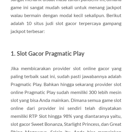
game ini sangat mudah sekali untuk menang jackpot
walau bermain dengan modal kecil sekalipun. Berikut
adalah 10 situs judi slot gacor terpercaya gampang
jackpot terbesar:
1. Slot Gacor Pragmatic Play
Jika membicarakan provider slot online gacor yang
paling terbaik saat ini, sudah pasti jawabannya adalah
Pragmatic Play. Bahkan hingga sekarang provider slot
online Pragmatic Play sudah memiliki 300 lebih mesin
slot yang bisa Anda mainkan. Dimana semua game slot
online dari provider ini sendiri telah dinyatakan
memiliki RTP Slot hingga 98% yang diantaranya yaitu,
slot gacor Sweet Bonanza, Starlight Princess, dan Great
Rhino Megaways. Selain itu, Anda bisa memainkan