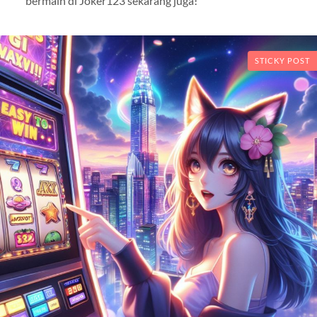
bermain di Joker123 sekarang juga!
STICKY POST