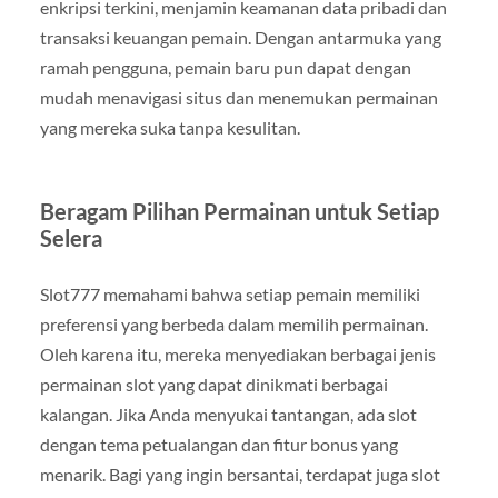
enkripsi terkini, menjamin keamanan data pribadi dan
transaksi keuangan pemain. Dengan antarmuka yang
ramah pengguna, pemain baru pun dapat dengan
mudah menavigasi situs dan menemukan permainan
yang mereka suka tanpa kesulitan.
Beragam Pilihan Permainan untuk Setiap
Selera
Slot777 memahami bahwa setiap pemain memiliki
preferensi yang berbeda dalam memilih permainan.
Oleh karena itu, mereka menyediakan berbagai jenis
permainan slot yang dapat dinikmati berbagai
kalangan. Jika Anda menyukai tantangan, ada slot
dengan tema petualangan dan fitur bonus yang
menarik. Bagi yang ingin bersantai, terdapat juga slot