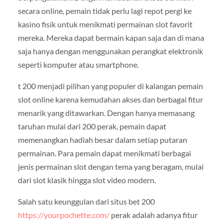
secara online, pemain tidak perlu lagi repot pergi ke
kasino fisik untuk menikmati permainan slot favorit
mereka. Mereka dapat bermain kapan saja dan di mana
saja hanya dengan menggunakan perangkat elektronik
seperti komputer atau smartphone.
t 200 menjadi pilihan yang populer di kalangan pemain
slot online karena kemudahan akses dan berbagai fitur
menarik yang ditawarkan. Dengan hanya memasang
taruhan mulai dari 200 perak, pemain dapat
memenangkan hadiah besar dalam setiap putaran
permainan. Para pemain dapat menikmati berbagai
jenis permainan slot dengan tema yang beragam, mulai
dari slot klasik hingga slot video modern.
Salah satu keunggulan dari situs bet 200
https://yourpochette.com/
perak adalah adanya fitur