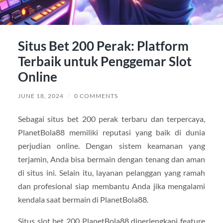
Situs Bet 200 Perak: Platform
Terbaik untuk Penggemar Slot
Online
JUNE 18, 2024
/
0 COMMENTS
Sebagai situs bet 200 perak terbaru dan terpercaya,
PlanetBola88 memiliki reputasi yang baik di dunia
perjudian online. Dengan sistem keamanan yang
terjamin, Anda bisa bermain dengan tenang dan aman
di situs ini. Selain itu, layanan pelanggan yang ramah
dan profesional siap membantu Anda jika mengalami
kendala saat bermain di PlanetBola88.
Situs slot bet 200 PlanetBola88 diperlengkapi feature