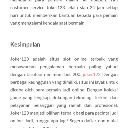
customer service Joker123 selalu siap 24 jam setiap
hari untuk memberikan bantuan kepada para pemain
yang mengalami kendala saat bermain.
Kesimpulan
Joker123 adalah situs slot online terbaik yang
menawarkan pengalaman bermain paling yahud
dengan taruhan minimum bet 200.
joker123
Dengan
berbagai keunggulan yang dimiliki, situs ini layak untuk
dicoba oleh para pemain judi online. Dengan koleksi
game yang lengkap, dukungan teknologi terkini, dan
pelayanan pelanggan yang ramah dan profesional,
Joker123 menjadi pilihan terbaik bagi para pecinta judi
online. Jadi, tunggu apa lagi? Segera daftar dan mulai