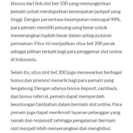
khusus dari link slot bet 100 yang memungkinkan
pemain untuk mendapatkan kesempatan jackpot yang
tinggi. Dengan persentase kesempatan mencapai 99%,
para pemain memiliki peluang yang besar untuk
memenangkan hadiah besar dalam setiap putaran
permainan. Fitur ini menjadikan situs bet 200 perak
sebagai pilihan terbaik bagi para penggemar slot online
di Indonesia.
Selain itu, situs slot bet 200 juga menawarkan berbagai
bonus dan promosi menarik bagi para pemain yang
bergabung. Dengan adanya bonus deposit, cashback,
dan bonus referral, pemain dapat memperoleh
keuntungan tambahan dalam bermain slot online. Para
pemain juga dapat menikmati layanan pelanggan yang
ramah dan responsif, sehingga pengalaman bermain
slot menjadi lebih menyenangkan dan menghibur.