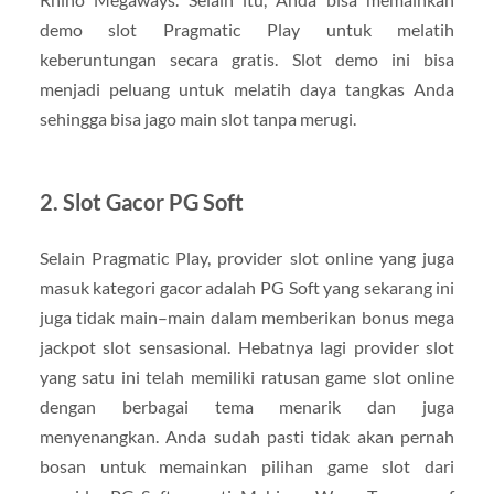
demo slot Pragmatic Play untuk melatih
keberuntungan secara gratis. Slot demo ini bisa
menjadi peluang untuk melatih daya tangkas Anda
sehingga bisa jago main slot tanpa merugi.
2. Slot Gacor PG Soft
Selain Pragmatic Play, provider slot online yang juga
masuk kategori gacor adalah PG Soft yang sekarang ini
juga tidak main–main dalam memberikan bonus mega
jackpot slot sensasional. Hebatnya lagi provider slot
yang satu ini telah memiliki ratusan game slot online
dengan berbagai tema menarik dan juga
menyenangkan. Anda sudah pasti tidak akan pernah
bosan untuk memainkan pilihan game slot dari