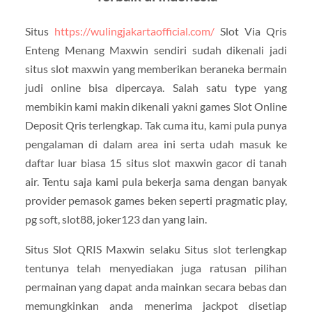
Situs
https://wulingjakartaofficial.com/
Slot Via Qris
Enteng Menang Maxwin sendiri sudah dikenali jadi
situs slot maxwin yang memberikan beraneka bermain
judi online bisa dipercaya. Salah satu type yang
membikin kami makin dikenali yakni games Slot Online
Deposit Qris terlengkap. Tak cuma itu, kami pula punya
pengalaman di dalam area ini serta udah masuk ke
daftar luar biasa 15 situs slot maxwin gacor di tanah
air. Tentu saja kami pula bekerja sama dengan banyak
provider pemasok games beken seperti pragmatic play,
pg soft, slot88, joker123 dan yang lain.
Situs Slot QRIS Maxwin selaku Situs slot terlengkap
tentunya telah menyediakan juga ratusan pilihan
permainan yang dapat anda mainkan secara bebas dan
memungkinkan anda menerima jackpot disetiap