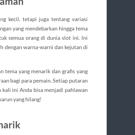
gaman
g kecil, tetapi juga tentang variasi
angan yang mendebarkan hingga tema
k semua orang di dunia slot ini. Ini
nuh dengan warna-warni dan kejutan di
n tema yang menarik dan grafis yang
n bagi para pemain. Setiap putaran
 kali ini Anda bisa menjadi pahlawan
arun yang hilang!
narik