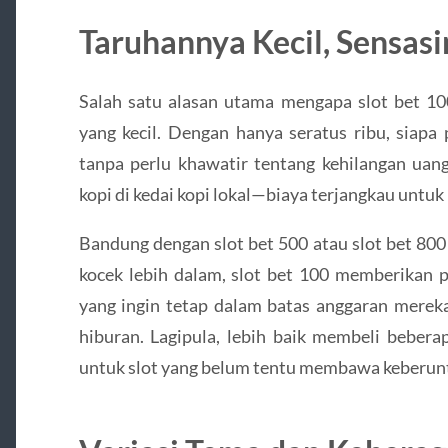
Taruhannya Kecil, Sensasi
Salah satu alasan utama mengapa slot bet 10
yang kecil. Dengan hanya seratus ribu, siapa
tanpa perlu khawatir tentang kehilangan uang
kopi di kedai kopi lokal—biaya terjangkau unt
Bandung dengan slot bet 500 atau slot bet 8
kocek lebih dalam, slot bet 100 memberikan p
yang ingin tetap dalam batas anggaran merek
hiburan. Lagipula, lebih baik membeli beber
untuk slot yang belum tentu membawa keberun