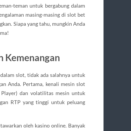
 teman-teman untuk bergabung dalam
engalaman masing-masing di slot bet
kan. Siapa yang tahu, mungkin Anda
ama!
aih Kemenangan
alam slot, tidak ada salahnya untuk
gan Anda. Pertama, kenali mesin slot
layer) dan volatilitas mesin untuk
ngan RTP yang tinggi untuk peluang
tawarkan oleh kasino online. Banyak