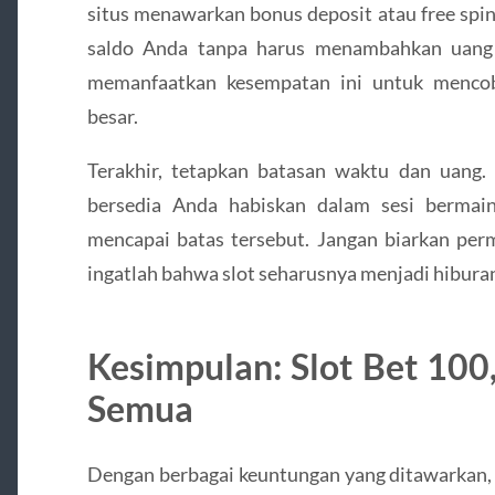
situs menawarkan bonus deposit atau free sp
saldo Anda tanpa harus menambahkan uang t
memanfaatkan kesempatan ini untuk mencob
besar.
Terakhir, tetapkan batasan waktu dan uang
bersedia Anda habiskan dalam sesi bermai
mencapai batas tersebut. Jangan biarkan pe
ingatlah bahwa slot seharusnya menjadi hibura
Kesimpulan: Slot Bet 100,
Semua
Dengan berbagai keuntungan yang ditawarkan, 