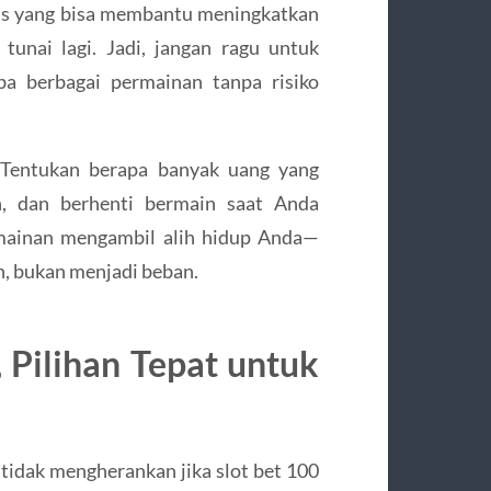
ins yang bisa membantu meningkatkan
unai lagi. Jadi, jangan ragu untuk
a berbagai permainan tanpa risiko
. Tentukan berapa banyak uang yang
n, dan berhenti bermain saat Anda
rmainan mengambil alih hidup Anda—
n, bukan menjadi beban.
 Pilihan Tepat untuk
tidak mengherankan jika slot bet 100