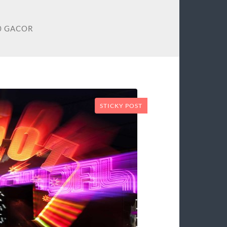
00 GACOR
STICKY POST