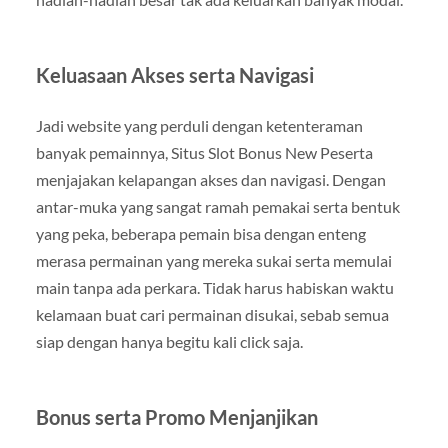
Keluasaan Akses serta Navigasi
Jadi website yang perduli dengan ketenteraman
banyak pemainnya, Situs Slot Bonus New Peserta
menjajakan kelapangan akses dan navigasi. Dengan
antar-muka yang sangat ramah pemakai serta bentuk
yang peka, beberapa pemain bisa dengan enteng
merasa permainan yang mereka sukai serta memulai
main tanpa ada perkara. Tidak harus habiskan waktu
kelamaan buat cari permainan disukai, sebab semua
siap dengan hanya begitu kali click saja.
Bonus serta Promo Menjanjikan