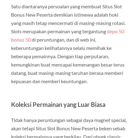
Satu diantaranya persoalan yang membuat Situs Slot
Bonus New Peserta demikian istimewa adalah hoki
yang masih tetap mencermati di masing-masing rotasi.
Slots merupakan permainan yang tergantung
depo 50
bonus 50
di peruntungan, dan di web ini,
keberuntungan kelihatannya selalu memihak ke
beberapa pemainnya. Dengan tiap perputaran,
kemungkinan buat mencapai kemenangan besar terus
datang, buat masing-masing taruhan berasa memberi
kepuasan dan memberi keuntungan.
Koleksi Permainan yang Luar Biasa
Tidak hanya peruntungan sebagai daya magnet special,
akan tetapi Situs Slot Bonus New Peserta beken sebab
koleksi bermainnya yang berkilau. Dari obyek classic