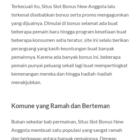
Terkecuali itu, Situs Slot Bonus New Anggota lalu
terkenal disebabkan bonus serta promo mengagumkan
yang dijualnya. Dimulai di bonus selamat ada buat
beberapa pemain baru hingga program kesetiaan buat
beberapa konsumen setia teratur, site ini selalu berikan
perangsang yang kasih keuntungan buat banyak
pemainnya. Karena ada banyak bonus ini, beberapa
pemain punyai peluang sekali lagi buat mempertingkat
kemenangan mereka dan hingga hadiah-hadiah
menakjubkan.
Komune yang Ramah dan Berteman
Bukan sekedar bab permainan, Situs Slot Bonus New
Anggota membuat satu populasi yang sangat ramah
dan berkawan antara banyak pemainnya. Dengan