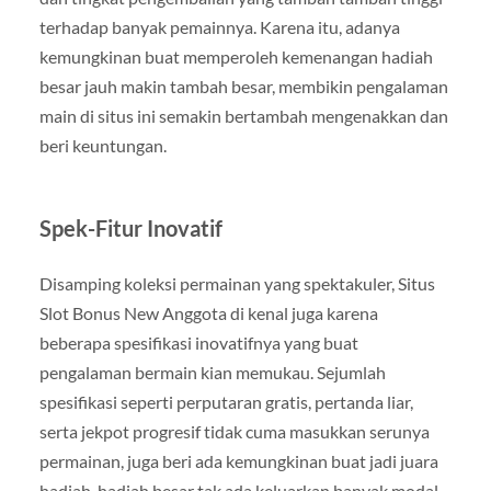
terhadap banyak pemainnya. Karena itu, adanya
kemungkinan buat memperoleh kemenangan hadiah
besar jauh makin tambah besar, membikin pengalaman
main di situs ini semakin bertambah mengenakkan dan
beri keuntungan.
Spek-Fitur Inovatif
Disamping koleksi permainan yang spektakuler, Situs
Slot Bonus New Anggota di kenal juga karena
beberapa spesifikasi inovatifnya yang buat
pengalaman bermain kian memukau. Sejumlah
spesifikasi seperti perputaran gratis, pertanda liar,
serta jekpot progresif tidak cuma masukkan serunya
permainan, juga beri ada kemungkinan buat jadi juara
hadiah-hadiah besar tak ada keluarkan banyak modal.