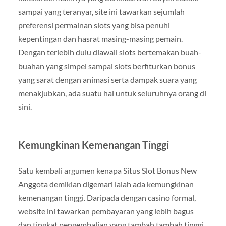
sampai yang teranyar, site ini tawarkan sejumlah
preferensi permainan slots yang bisa penuhi
kepentingan dan hasrat masing-masing pemain.
Dengan terlebih dulu diawali slots bertemakan buah-
buahan yang simpel sampai slots berfiturkan bonus
yang sarat dengan animasi serta dampak suara yang
menakjubkan, ada suatu hal untuk seluruhnya orang di
sini.
Kemungkinan Kemenangan Tinggi
Satu kembali argumen kenapa Situs Slot Bonus New
Anggota demikian digemari ialah ada kemungkinan
kemenangan tinggi. Daripada dengan casino formal,
website ini tawarkan pembayaran yang lebih bagus
dan tingkat pengembalian yang tambah tambah tinggi