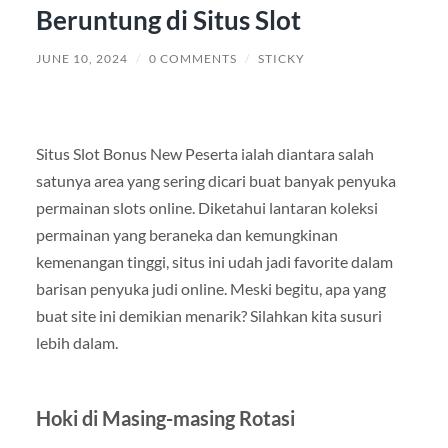
Beruntung di Situs Slot
JUNE 10, 2024
/
0 COMMENTS
/
STICKY
Situs Slot Bonus New Peserta ialah diantara salah
satunya area yang sering dicari buat banyak penyuka
permainan slots online. Diketahui lantaran koleksi
permainan yang beraneka dan kemungkinan
kemenangan tinggi, situs ini udah jadi favorite dalam
barisan penyuka judi online. Meski begitu, apa yang
buat site ini demikian menarik? Silahkan kita susuri
lebih dalam.
Hoki di Masing-masing Rotasi