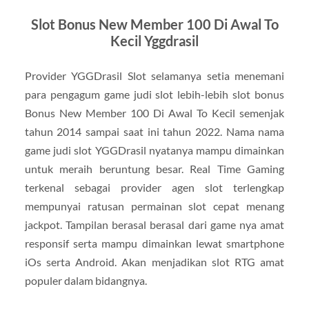
Slot Bonus New Member 100 Di Awal To
Kecil Yggdrasil
Provider YGGDrasil Slot selamanya setia menemani
para pengagum game judi slot lebih-lebih slot bonus
Bonus New Member 100 Di Awal To Kecil semenjak
tahun 2014 sampai saat ini tahun 2022. Nama nama
game judi slot YGGDrasil nyatanya mampu dimainkan
untuk meraih beruntung besar. Real Time Gaming
terkenal sebagai provider agen slot terlengkap
mempunyai ratusan permainan slot cepat menang
jackpot. Tampilan berasal berasal dari game nya amat
responsif serta mampu dimainkan lewat smartphone
iOs serta Android. Akan menjadikan slot RTG amat
populer dalam bidangnya.