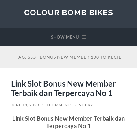
COLOUR BOMB BIKES
SHOW MENU
TAG:
SLOT BONUS NEW MEMBER 100 TO KECIL
Link Slot Bonus New Member
Terbaik dan Terpercaya No 1
JUNE 18, 2023
/
0 COMMENTS
/
STICKY
Link Slot Bonus New Member Terbaik dan
Terpercaya No 1