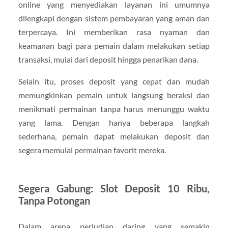
online yang menyediakan layanan ini umumnya
dilengkapi dengan sistem pembayaran yang aman dan
terpercaya. Ini memberikan rasa nyaman dan
keamanan bagi para pemain dalam melakukan setiap
transaksi, mulai dari deposit hingga penarikan dana.
Selain itu, proses deposit yang cepat dan mudah
memungkinkan pemain untuk langsung beraksi dan
menikmati permainan tanpa harus menunggu waktu
yang lama. Dengan hanya beberapa langkah
sederhana, pemain dapat melakukan deposit dan
segera memulai permainan favorit mereka.
Segera Gabung: Slot Deposit 10 Ribu,
Tanpa Potongan
Dalam arena perjudian daring yang semakin