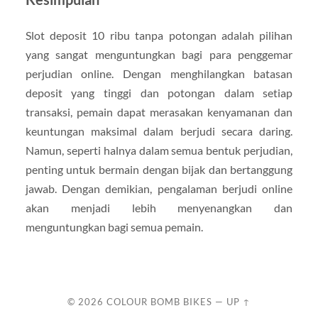
Slot deposit 10 ribu tanpa potongan adalah pilihan
yang sangat menguntungkan bagi para penggemar
perjudian online. Dengan menghilangkan batasan
deposit yang tinggi dan potongan dalam setiap
transaksi, pemain dapat merasakan kenyamanan dan
keuntungan maksimal dalam berjudi secara daring.
Namun, seperti halnya dalam semua bentuk perjudian,
penting untuk bermain dengan bijak dan bertanggung
jawab. Dengan demikian, pengalaman berjudi online
akan menjadi lebih menyenangkan dan
menguntungkan bagi semua pemain.
© 2026
COLOUR BOMB BIKES
—
UP ↑