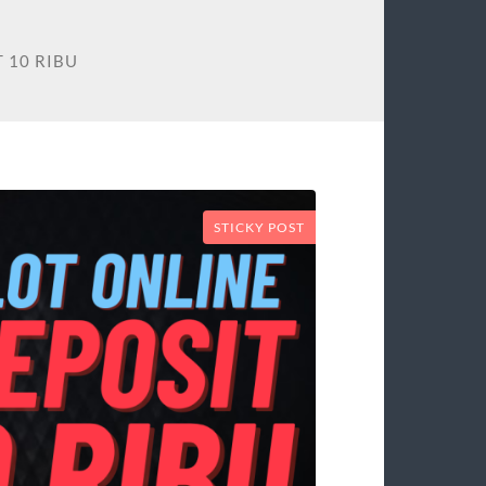
 10 RIBU
STICKY POST