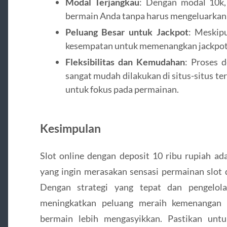
Modal Terjangkau
: Dengan modal 10k
bermain Anda tanpa harus mengeluarkan 
Peluang Besar untuk Jackpot
: Meskip
kesempatan untuk memenangkan jackpot y
Fleksibilitas dan Kemudahan
: Proses 
sangat mudah dilakukan di situs-situs 
untuk fokus pada permainan.
Kesimpulan
Slot online dengan deposit 10 ribu rupiah ad
yang ingin merasakan sensasi permainan slot 
Dengan strategi yang tepat dan pengelol
meningkatkan peluang meraih kemenangan 
bermain lebih mengasyikkan. Pastikan untu