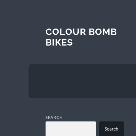
COLOUR BOMB
BIKES
SEARCH
Search