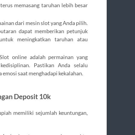
k terus memasang taruhan lebih besar
ainan dari mesin slot yang Anda pilih.
 putaran dapat memberikan petunjuk
untuk meningkatkan taruhan atau
 Slot online adalah permainan yang
disiplinan. Pastikan Anda selalu
a emosi saat menghadapi kekalahan.
ngan Deposit 10k
upiah memiliki sejumlah keuntungan,