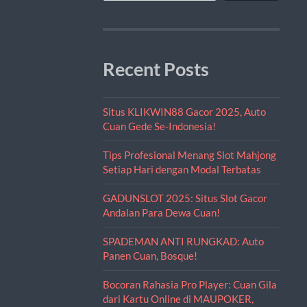
Recent Posts
Situs KLIKWIN88 Gacor 2025, Auto
Cuan Gede Se-Indonesia!
Tips Profesional Menang Slot Mahjong
Setiap Hari dengan Modal Terbatas
GADUNSLOT 2025: Situs Slot Gacor
Andalan Para Dewa Cuan!
SPADEMAN ANTI RUNGKAD: Auto
Panen Cuan, Bosque!
Bocoran Rahasia Pro Player: Cuan Gila
dari Kartu Online di MAUPOKER,