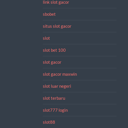
link slot gacor
sbobet
situs slot gacor
slot
slot bet 100
slot gacor
slot gacor maxwin
slot luar negeri
slot terbaru
slot777 login
slot88