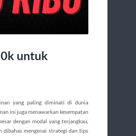
10k untuk
inan yang paling diminati di dunia
inan ini juga menawarkan kesempatan
esar dengan modal yang terjangkau,
an dibahas mengenai strategi dan tips