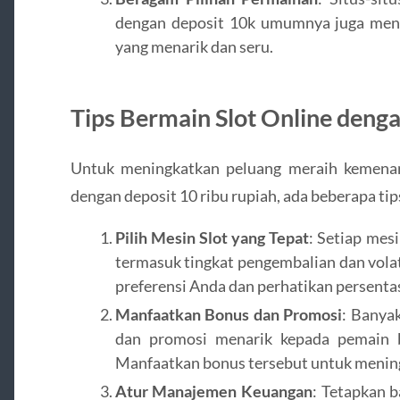
dengan deposit 10k umumnya juga mena
yang menarik dan seru.
Tips Bermain Slot Online deng
Untuk meningkatkan peluang meraih kemenan
dengan deposit 10 ribu rupiah, ada beberapa ti
Pilih Mesin Slot yang Tepat
: Setiap mesi
termasuk tingkat pengembalian dan volati
preferensi Anda dan perhatikan persentas
Manfaatkan Bonus dan Promosi
: Banya
dan promosi menarik kepada pemain b
Manfaatkan bonus tersebut untuk menin
Atur Manajemen Keuangan
: Tetapkan 