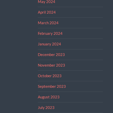
May 2024
April 2024
March 2024
February 2024
January 2024
December 2023
November 2023
October 2023
September 2023
August 2023
July 2023