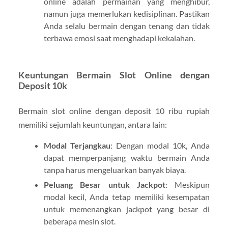
online adalah permainan yang menghibur,
namun juga memerlukan kedisiplinan. Pastikan
Anda selalu bermain dengan tenang dan tidak
terbawa emosi saat menghadapi kekalahan.
Keuntungan Bermain Slot Online dengan
Deposit 10k
Bermain slot online dengan deposit 10 ribu rupiah
memiliki sejumlah keuntungan, antara lain:
Modal Terjangkau
: Dengan modal 10k, Anda
dapat memperpanjang waktu bermain Anda
tanpa harus mengeluarkan banyak biaya.
Peluang Besar untuk Jackpot
: Meskipun
modal kecil, Anda tetap memiliki kesempatan
untuk memenangkan jackpot yang besar di
beberapa mesin slot.