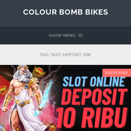
COLOUR BOMB BIKES
SHOW MENU
TAG:
SLOT DEPOSIT 10K
STICKY POST