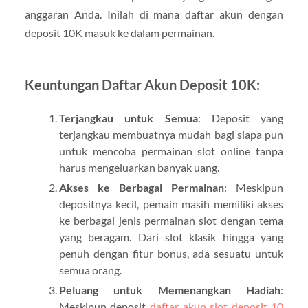
anggaran Anda. Inilah di mana daftar akun dengan
deposit 10K masuk ke dalam permainan.
Keuntungan Daftar Akun Deposit 10K:
Terjangkau untuk Semua
: Deposit yang
terjangkau membuatnya mudah bagi siapa pun
untuk mencoba permainan slot online tanpa
harus mengeluarkan banyak uang.
Akses ke Berbagai Permainan
: Meskipun
depositnya kecil, pemain masih memiliki akses
ke berbagai jenis permainan slot dengan tema
yang beragam. Dari slot klasik hingga yang
penuh dengan fitur bonus, ada sesuatu untuk
semua orang.
Peluang untuk Memenangkan Hadiah
:
Meskipun deposit
daftar akun slot deposit 10