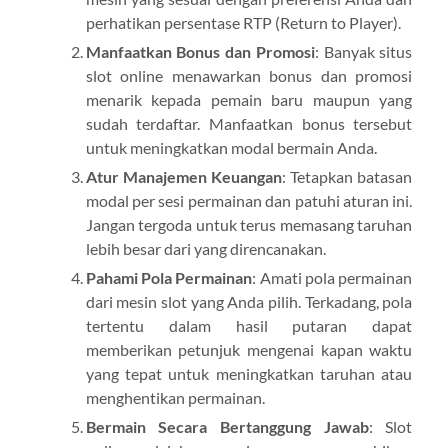
perhatikan persentase RTP (Return to Player).
Manfaatkan Bonus dan Promosi
: Banyak situs
slot online menawarkan bonus dan promosi
menarik kepada pemain baru maupun yang
sudah terdaftar. Manfaatkan bonus tersebut
untuk meningkatkan modal bermain Anda.
Atur Manajemen Keuangan
: Tetapkan batasan
modal per sesi permainan dan patuhi aturan ini.
Jangan tergoda untuk terus memasang taruhan
lebih besar dari yang direncanakan.
Pahami Pola Permainan
: Amati pola permainan
dari mesin slot yang Anda pilih. Terkadang, pola
tertentu dalam hasil putaran dapat
memberikan petunjuk mengenai kapan waktu
yang tepat untuk meningkatkan taruhan atau
menghentikan permainan.
Bermain Secara Bertanggung Jawab
: Slot