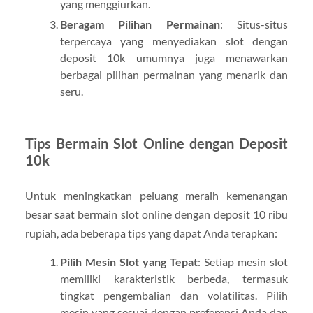
yang menggiurkan.
Beragam Pilihan Permainan
: Situs-situs
terpercaya yang menyediakan slot dengan
deposit 10k umumnya juga menawarkan
berbagai pilihan permainan yang menarik dan
seru.
Tips Bermain Slot Online dengan Deposit
10k
Untuk meningkatkan peluang meraih kemenangan
besar saat bermain slot online dengan deposit 10 ribu
rupiah, ada beberapa tips yang dapat Anda terapkan:
Pilih Mesin Slot yang Tepat
: Setiap mesin slot
memiliki karakteristik berbeda, termasuk
tingkat pengembalian dan volatilitas. Pilih
mesin yang sesuai dengan preferensi Anda dan