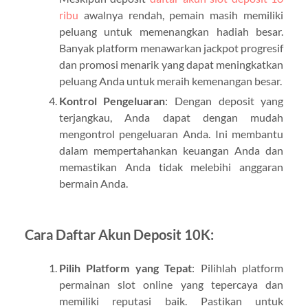
ribu
awalnya rendah, pemain masih memiliki
peluang untuk memenangkan hadiah besar.
Banyak platform menawarkan jackpot progresif
dan promosi menarik yang dapat meningkatkan
peluang Anda untuk meraih kemenangan besar.
Kontrol Pengeluaran
: Dengan deposit yang
terjangkau, Anda dapat dengan mudah
mengontrol pengeluaran Anda. Ini membantu
dalam mempertahankan keuangan Anda dan
memastikan Anda tidak melebihi anggaran
bermain Anda.
Cara Daftar Akun Deposit 10K:
Pilih Platform yang Tepat
: Pilihlah platform
permainan slot online yang tepercaya dan
memiliki reputasi baik. Pastikan untuk