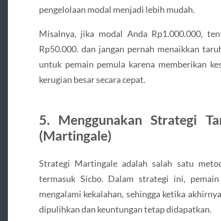
pengelolaan modal menjadi lebih mudah.
Misalnya, jika modal Anda Rp1.000.000, te
Rp50.000. dan jangan pernah menaikkan taruha
untuk pemain pemula karena memberikan ke
kerugian besar secara cepat.
5. Menggunakan Strategi Ta
(Martingale)
Strategi Martingale adalah salah satu meto
termasuk Sicbo. Dalam strategi ini, pemai
mengalami kekalahan, sehingga ketika akhirny
dipulihkan dan keuntungan tetap didapatkan.