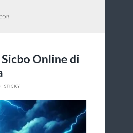
ACOR
 Sicbo Online di
a
/
STICKY