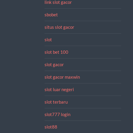
link slot gacor
sbobet
situs slot gacor
slot
slot bet 100
slot gacor
slot gacor maxwin
slot luar negeri
slot terbaru
slot777 login
slot88