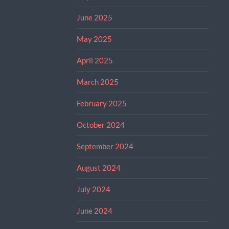
June 2025
May 2025
April 2025
March 2025
February 2025
October 2024
September 2024
August 2024
July 2024
June 2024