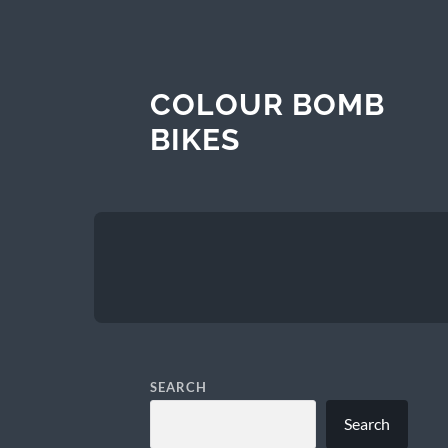
COLOUR BOMB
BIKES
SEARCH
Search