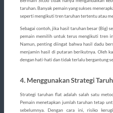
Bermain Sicbo tidak hanya mengandalkan keber
taruhan. Banyak pemain yang sukses menerapkan
seperti mengikuti tren taruhan tertentu atau m
Sebagai contoh, jika hasil taruhan besar (Big) 
pemain memilih untuk terus mengikuti tren i
Namun, penting diingat bahwa hasil dadu bers
menjamin hasil di putaran berikutnya. Oleh kar
dengan hati-hati dan tidak terlalu bergantung 
4. Menggunakan Strategi Taruha
Strategi taruhan flat adalah salah satu met
Pemain menetapkan jumlah taruhan tetap untuk
sebelumnya. Dengan cara ini, risiko kerug