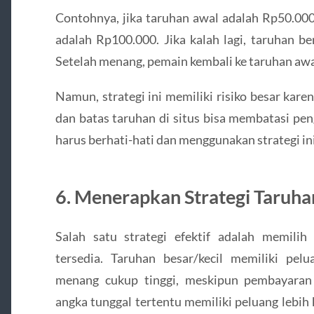
Contohnya, jika taruhan awal adalah Rp50.000
adalah Rp100.000. Jika kalah lagi, taruhan b
Setelah menang, pemain kembali ke taruhan awa
Namun, strategi ini memiliki risiko besar kar
dan batas taruhan di situs bisa membatasi pe
harus berhati-hati dan menggunakan strategi ini
6. Menerapkan Strategi Taruh
Salah satu strategi efektif adalah memili
tersedia. Taruhan besar/kecil memiliki pe
menang cukup tinggi, meskipun pembayaran r
angka tunggal tertentu memiliki peluang lebih