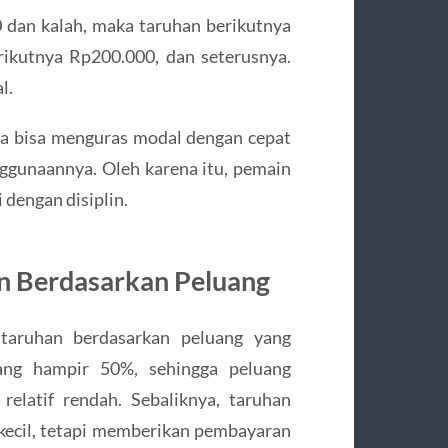
 dan kalah, maka taruhan berikutnya
erikutnya Rp200.000, dan seterusnya.
l.
ena bisa menguras modal dengan cepat
nggunaannya. Oleh karena itu, pemain
 dengan disiplin.
an Berdasarkan Peluang
h taruhan berdasarkan peluang yang
luang hampir 50%, sehingga peluang
elatif rendah. Sebaliknya, taruhan
 kecil, tetapi memberikan pembayaran