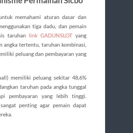
nisme Permainan Sicbo
 untuk memahami aturan dasar dan
menggunakan tiga dadu, dan pemain
nis taruhan
link GADUNSLOT
yang
an angka tertentu, taruhan kombinasi,
emiliki peluang dan pembayaran yang
all) memiliki peluang sekitar 48,6%
edangkan taruhan pada angka tunggal
tapi pembayaran yang lebih tinggi.
sangat penting agar pemain dapat
ereka.