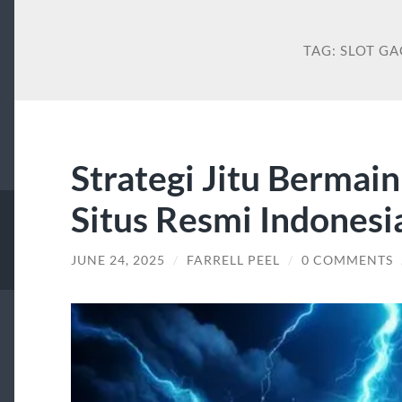
TAG:
SLOT G
Strategi Jitu Bermain
Situs Resmi Indonesi
JUNE 24, 2025
/
FARRELL PEEL
/
0 COMMENTS