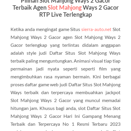
Pilihan Slot Mahjong Ways 2 Gacor
Terbaik Agen
Slot Mahjong
Ways 2 Gacor
RTP Live Terlengkap
Ketika anda mengingat game Situs
sierra-auto.net
Slot
Mahjong Ways 2 Gacor agen Slot Mahjong Ways 2
Gacor terlengkap yang terlintas didalam anggapan
adalah style judi Daftar Situs Slot Mahjong Ways
terbaik paling menguntungkan. Animasi visual tiap tiap
permainan jadi nyata seperti seperti film yang
mengimbuhkan rasa nyaman bermain. Kini berbagai
proses daftar game web judi Daftar Situs Slot Mahjong
Ways terbaik dan terpercaya membuahkan jackpot
Slot Mahjong Ways 2 Gacor yang muncul memadai
hitungan jam. Khusus bagi anda, slot Daftar Situs Slot
Mahjong Ways 2 Gacor Hari Ini Gampang Menang
Terbaik dan Terpercaya No 1 Resmi Terbaru 2023