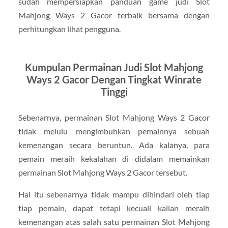
sudah mempersiapkan panduan game judi Slot
Mahjong Ways 2 Gacor terbaik bersama dengan
perhitungkan lihat pengguna.
Kumpulan Permainan Judi Slot Mahjong
Ways 2 Gacor Dengan Tingkat Winrate
Tinggi
Sebenarnya, permainan Slot Mahjong Ways 2 Gacor
tidak melulu mengimbuhkan pemainnya sebuah
kemenangan secara beruntun. Ada kalanya, para
pemain meraih kekalahan di didalam memainkan
permainan Slot Mahjong Ways 2 Gacor tersebut.
Hal itu sebenarnya tidak mampu dihindari oleh tiap
tiap pemain, dapat tetapi kecuali kalian meraih
kemenangan atas salah satu permainan Slot Mahjong