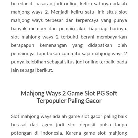
beredar di pasaran judi online, keliru satunya adalah
mahjong ways 2. Menjadi keliru satu link situs slot
mahjong ways terbesar dan terpercaya yang punya
banyak member dan pemain aktif tiap-tiap harinya.
slot mahjong ways 2 terbukti berani membayarkan
berapapun kemenangan yang didapatkan oleh
pemainnya, tapi bukan cuma itu saja mahjong ways 2
punya kelebihan sebagai situs judi online terbaik, pada
lain sebagai berikut.
Mahjong Ways 2 Game Slot PG Soft
Terpopuler Paling Gacor
Slot mahjong ways adalah game slot gacor paling baik
berasal dari agen judi slot deposit pulsa tanpa
potongan di indonesia. Karena game slot mahjong