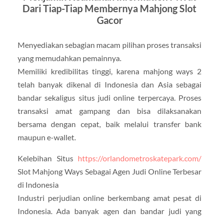
Dari Tiap-Tiap Membernya Mahjong Slot
Gacor
Menyediakan sebagian macam pilihan proses transaksi
yang memudahkan pemainnya.
Memiliki kredibilitas tinggi, karena mahjong ways 2
telah banyak dikenal di Indonesia dan Asia sebagai
bandar sekaligus situs judi online terpercaya. Proses
transaksi amat gampang dan bisa dilaksanakan
bersama dengan cepat, baik melalui transfer bank
maupun e-wallet.
Kelebihan Situs
https://orlandometroskatepark.com/
Slot Mahjong Ways Sebagai Agen Judi Online Terbesar
di Indonesia
Industri perjudian online berkembang amat pesat di
Indonesia. Ada banyak agen dan bandar judi yang