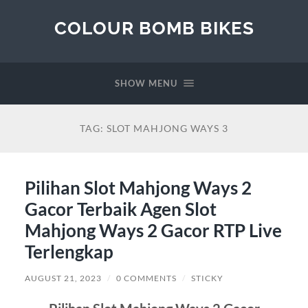
COLOUR BOMB BIKES
SHOW MENU
TAG:
SLOT MAHJONG WAYS 3
Pilihan Slot Mahjong Ways 2
Gacor Terbaik Agen Slot
Mahjong Ways 2 Gacor RTP Live
Terlengkap
AUGUST 21, 2023
/
0 COMMENTS
/
STICKY