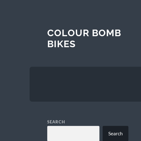
COLOUR BOMB
BIKES
SEARCH
Search