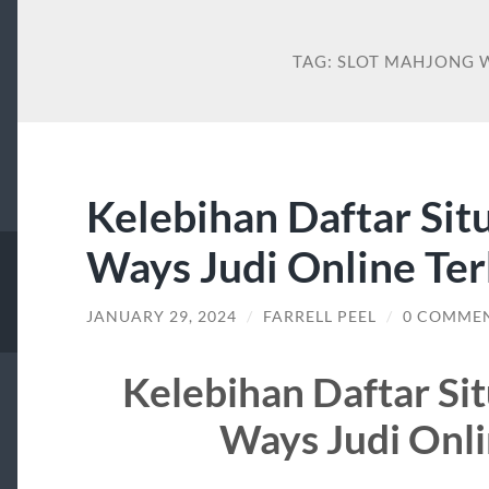
TAG:
SLOT MAHJONG 
Kelebihan Daftar Sit
Ways Judi Online Ter
JANUARY 29, 2024
/
FARRELL PEEL
/
0 COMME
Kelebihan Daftar Si
Ways Judi Onli