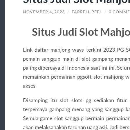
NOVEMBER 4, 2023
/
FARRELL PEEL
/
0 COMME
Situs Judi Slot Mah
Link daftar mahjong ways terkini 2023 PG 
pemain sanggup main di slot gampang menang 
paling dipercaya di Indonesia saat ini ini. Se
memainkan permainan pgsoft slot mahjong wa
akses.
Disamping itu slot slots pg sediakan fitu
terpercaya gampang menang yang sanggup ka
Semua game slot sanggup bermain permainan g
akan melaksanakan taruhan uang asli. Jadi ber