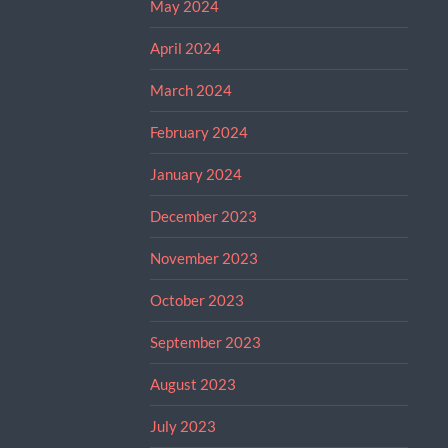
May 2024
April 2024
March 2024
February 2024
January 2024
December 2023
November 2023
October 2023
September 2023
August 2023
July 2023