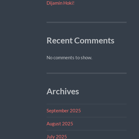
Dijamin Hoki!
Recent Comments
No comments to show.
Archives
September 2025
August 2025
July 2025