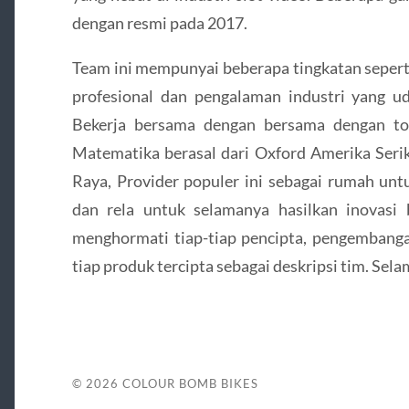
dengan resmi pada 2017.
Team ini mempunyai beberapa tingkatan seperti
profesional dan pengalaman industri yang u
Bekerja bersama dengan bersama dengan to
Matematika berasal dari Oxford Amerika Serik
Raya, Provider populer ini sebagai rumah un
dan rela untuk selamanya hasilkan inovas
menghormati tiap-tiap pencipta, pengembanga
tiap produk tercipta sebagai deskripsi tim. Sel
© 2026
COLOUR BOMB BIKES