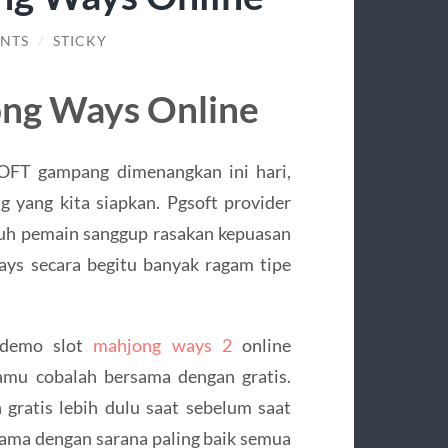
NTS
/
STICKY
jong Ways Online
SOFT gampang dimenangkan ini hari,
yang kita siapkan. Pgsoft provider
luruh pemain sanggup rasakan kepuasan
ys secara begitu banyak ragam tipe
r demo slot
mahjong ways 2
online
mu cobalah bersama dengan gratis.
ratis lebih dulu saat sebelum saat
sama dengan sarana paling baik semua