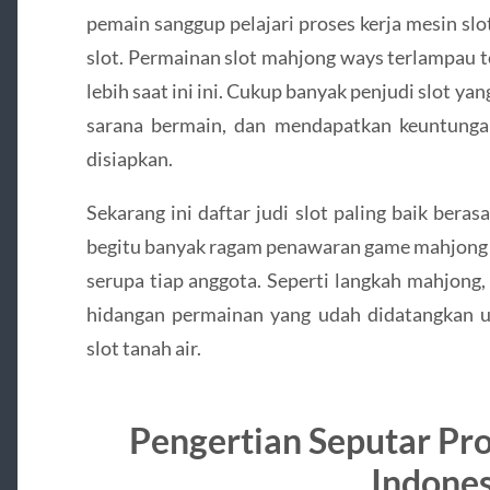
pemain sanggup pelajari proses kerja mesin slo
slot. Permainan slot mahjong ways terlampau t
lebih saat ini ini. Cukup banyak penjudi slot ya
sarana bermain, dan mendapatkan keuntungan
disiapkan.
Sekarang ini daftar judi slot paling baik ber
begitu banyak ragam penawaran game mahjong 
serupa tiap anggota. Seperti langkah mahjong,
hidangan permainan yang udah didatangkan u
slot tanah air.
Pengertian Seputar Pro
Indones