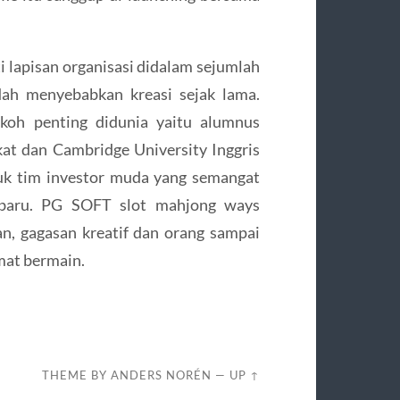
 lapisan organisasi didalam sejumlah
dah menyebabkan kreasi sejak lama.
koh penting didunia yaitu alumnus
at dan Cambridge University Inggris
tuk tim investor muda yang semangat
i baru. PG SOFT slot mahjong ways
n, gagasan kreatif dan orang sampai
amat bermain.
THEME BY
ANDERS NORÉN
—
UP ↑