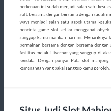
berkenaan ini sudah menjadi salah satu kesuks
soft. bersama dengan bersama dengan sudah m
ways menjadi salah satu aspek utama kesuk
pencinta game slot ketika menggapai obyek
sanggup kamu mainkan hari ini. Menariknya 
permainan bersama dengan bersama dengan g
fasilitas melalui livechat yang sanggup di a
kendala. Dengan punyai Pola slot mahjong
kemenangan yang bakal sanggup kamu peroleh.
Situs Judi Slot Mahj