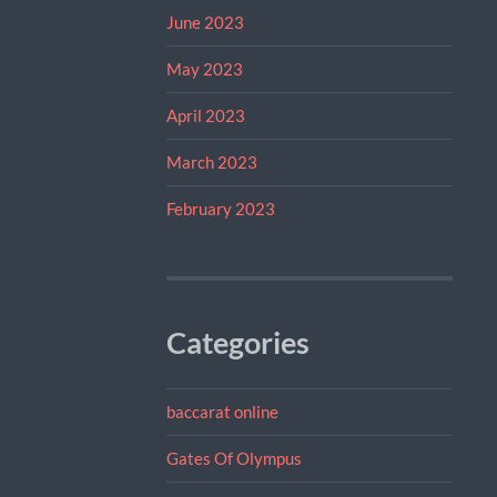
June 2023
May 2023
April 2023
March 2023
February 2023
Categories
baccarat online
Gates Of Olympus