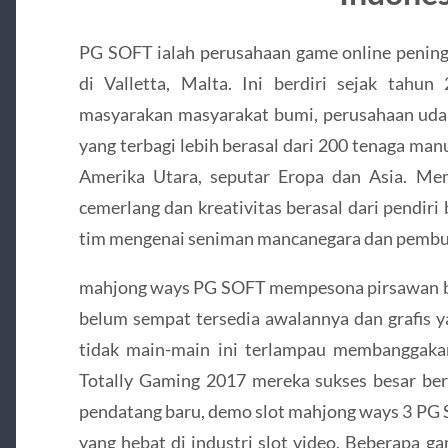
PG SOFT ialah perusahaan game online pening
di Valletta, Malta. Ini berdiri sejak tahu
masyarakan masyarakat bumi, perusahaan ud
yang terbagi lebih berasal dari 200 tenaga man
Amerika Utara, seputar Eropa dan Asia. Me
cemerlang dan kreativitas berasal dari pendi
tim mengenai seniman mancanegara dan pembua
mahjong ways PG SOFT mempesona pirsawan b
belum sempat tersedia awalannya dan grafis
tidak main-main ini terlampau membanggakan
Totally Gaming 2017 mereka sukses besar be
pendatang baru, demo slot mahjong ways 3 PG
yang hebat di industri slot video. Beberapa g