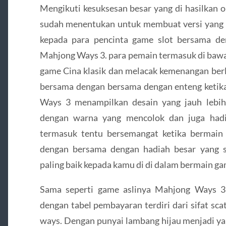
Mengikuti kesuksesan besar yang di hasilkan
sudah menentukan untuk membuat versi yang le
kepada para pencinta game slot bersama d
Mahjong Ways 3. para pemain termasuk di bawa 
game Cina klasik dan melacak kemenangan berl
bersama dengan bersama dengan enteng keti
Ways 3 menampilkan desain yang jauh lebi
dengan warna yang mencolok dan juga had
termasuk tentu bersemangat ketika bermai
dengan bersama dengan hadiah besar yang
paling baik kepada kamu di di dalam bermain game
Sama seperti game aslinya Mahjong Ways 
dengan tabel pembayaran terdiri dari sifat sc
ways. Dengan punyai lambang hijau menjadi yan