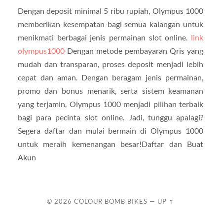
Dengan deposit minimal 5 ribu rupiah, Olympus 1000
memberikan kesempatan bagi semua kalangan untuk
menikmati berbagai jenis permainan slot online.
link
olympus1000
Dengan metode pembayaran Qris yang
mudah dan transparan, proses deposit menjadi lebih
cepat dan aman. Dengan beragam jenis permainan,
promo dan bonus menarik, serta sistem keamanan
yang terjamin, Olympus 1000 menjadi pilihan terbaik
bagi para pecinta slot online. Jadi, tunggu apalagi?
Segera daftar dan mulai bermain di Olympus 1000
untuk meraih kemenangan besar!Daftar dan Buat
Akun
© 2026
COLOUR BOMB BIKES
—
UP ↑