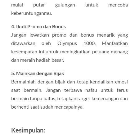
mulai putar gulungan untuk mencoba
keberuntunganmu.
4. Ikuti Promo dan Bonus
Jangan lewatkan promo dan bonus menarik yang
ditawarkan oleh Olympus 1000. Manfaatkan
kesempatan ini untuk meningkatkan peluang menang
dan meraih hadiah besar.
5. Mainkan dengan Bijak
Bermainlah dengan bijak dan tetap kendalikan emosi
saat bermain. Jangan terbawa nafsu untuk terus
bermain tanpa batas, tetapkan target kemenangan dan
berhenti saat sudah mencapainya.
Kesimpulan: