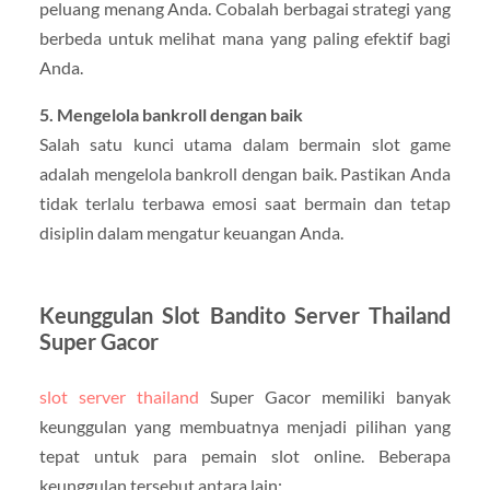
peluang menang Anda. Cobalah berbagai strategi yang
berbeda untuk melihat mana yang paling efektif bagi
Anda.
5. Mengelola bankroll dengan baik
Salah satu kunci utama dalam bermain slot game
adalah mengelola bankroll dengan baik. Pastikan Anda
tidak terlalu terbawa emosi saat bermain dan tetap
disiplin dalam mengatur keuangan Anda.
Keunggulan Slot Bandito Server Thailand
Super Gacor
slot server thailand
Super Gacor memiliki banyak
keunggulan yang membuatnya menjadi pilihan yang
tepat untuk para pemain slot online. Beberapa
keunggulan tersebut antara lain: