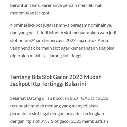
beruntun sama, karenanya pemain memiliki hak
menemukan jackpot.
Nominal jackpot juga lazimnya beragam nominalnya,
dan yang pasti, Judi Mudah slot menyarankan web judi
slot online24jam terpercaya 2023 saja untuk Anda
yang hendak bermain slot agar kemenangan yang bisa
diperoleh malah tak jarang kali tinggi.
Tentang Bila Slot Gacor 2023 Mudah
Jackpot Rtp Tertinggi Bulan ini
Selamat Datang di isu bocoran SLOT GACOR 2023
terupdate mudah menang yang menyediakan
permainan slot legal dengan provider terlengkap
dengan rtp slot 99%. Slot gacor 2023 membuatkan