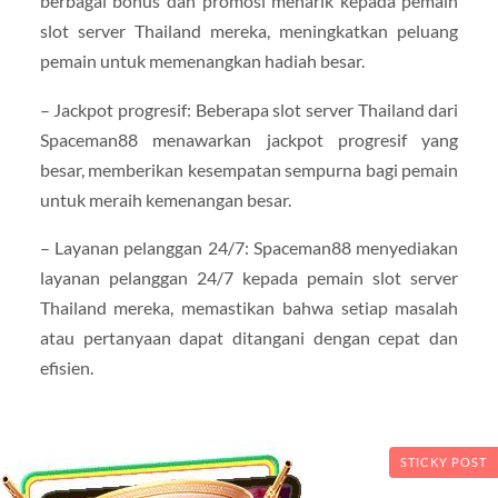
berbagai bonus dan promosi menarik kepada pemain
slot server Thailand mereka, meningkatkan peluang
pemain untuk memenangkan hadiah besar.
– Jackpot progresif: Beberapa slot server Thailand dari
Spaceman88 menawarkan jackpot progresif yang
besar, memberikan kesempatan sempurna bagi pemain
untuk meraih kemenangan besar.
– Layanan pelanggan 24/7: Spaceman88 menyediakan
layanan pelanggan 24/7 kepada pemain slot server
Thailand mereka, memastikan bahwa setiap masalah
atau pertanyaan dapat ditangani dengan cepat dan
efisien.
STICKY POST