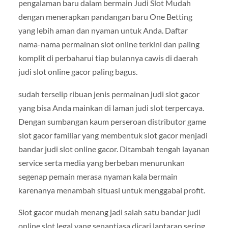
pengalaman baru dalam bermain Judi Slot Mudah
dengan menerapkan pandangan baru One Betting
yang lebih aman dan nyaman untuk Anda. Daftar
nama-nama permainan slot online terkini dan paling
komplit di perbaharui tiap bulannya cawis di daerah
judi slot online gacor paling bagus.
sudah terselip ribuan jenis permainan judi slot gacor
yang bisa Anda mainkan di laman judi slot terpercaya.
Dengan sumbangan kaum perseroan distributor game
slot gacor familiar yang membentuk slot gacor menjadi
bandar judi slot online gacor. Ditambah tengah layanan
service serta media yang berbeban menurunkan
segenap pemain merasa nyaman kala bermain
karenanya menambah situasi untuk menggabai profit.
Slot gacor mudah menang jadi salah satu bandar judi
online slot legal yang senantiasa dicari lantaran sering