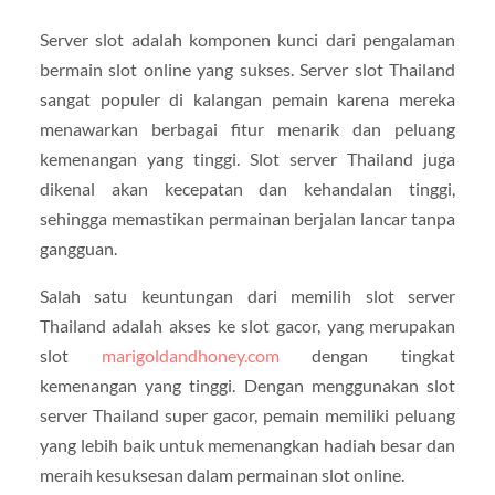
Server slot adalah komponen kunci dari pengalaman
bermain slot online yang sukses. Server slot Thailand
sangat populer di kalangan pemain karena mereka
menawarkan berbagai fitur menarik dan peluang
kemenangan yang tinggi. Slot server Thailand juga
dikenal akan kecepatan dan kehandalan tinggi,
sehingga memastikan permainan berjalan lancar tanpa
gangguan.
Salah satu keuntungan dari memilih slot server
Thailand adalah akses ke slot gacor, yang merupakan
slot
marigoldandhoney.com
dengan tingkat
kemenangan yang tinggi. Dengan menggunakan slot
server Thailand super gacor, pemain memiliki peluang
yang lebih baik untuk memenangkan hadiah besar dan
meraih kesuksesan dalam permainan slot online.