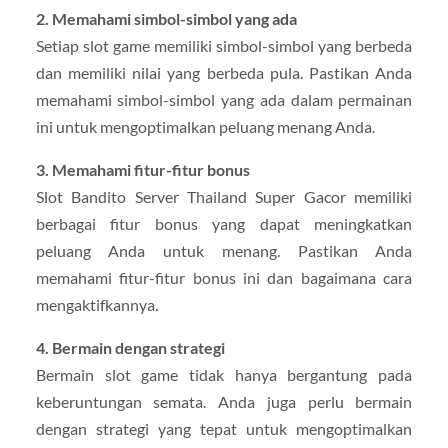
2. Memahami simbol-simbol yang ada
Setiap slot game memiliki simbol-simbol yang berbeda
dan memiliki nilai yang berbeda pula. Pastikan Anda
memahami simbol-simbol yang ada dalam permainan
ini untuk mengoptimalkan peluang menang Anda.
3. Memahami fitur-fitur bonus
Slot Bandito Server Thailand Super Gacor memiliki
berbagai fitur bonus yang dapat meningkatkan
peluang Anda untuk menang. Pastikan Anda
memahami fitur-fitur bonus ini dan bagaimana cara
mengaktifkannya.
4. Bermain dengan strategi
Bermain slot game tidak hanya bergantung pada
keberuntungan semata. Anda juga perlu bermain
dengan strategi yang tepat untuk mengoptimalkan