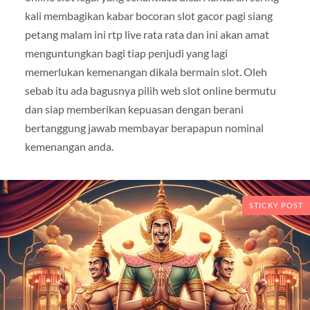
kali membagikan kabar bocoran slot gacor pagi siang
petang malam ini rtp live rata rata dan ini akan amat
menguntungkan bagi tiap penjudi yang lagi
memerlukan kemenangan dikala bermain slot. Oleh
sebab itu ada bagusnya pilih web slot online bermutu
dan siap memberikan kepuasan dengan berani
bertanggung jawab membayar berapapun nominal
kemenangan anda.
STICKY POST