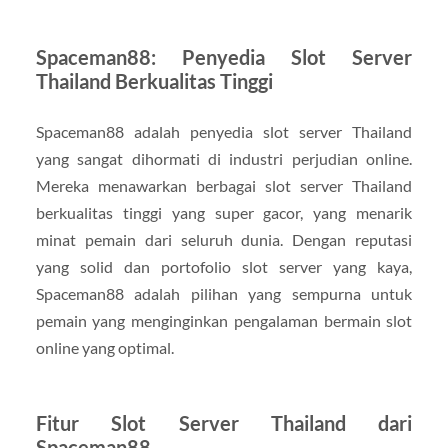
Spaceman88: Penyedia Slot Server
Thailand Berkualitas Tinggi
Spaceman88 adalah penyedia slot server Thailand
yang sangat dihormati di industri perjudian online.
Mereka menawarkan berbagai slot server Thailand
berkualitas tinggi yang super gacor, yang menarik
minat pemain dari seluruh dunia. Dengan reputasi
yang solid dan portofolio slot server yang kaya,
Spaceman88 adalah pilihan yang sempurna untuk
pemain yang menginginkan pengalaman bermain slot
online yang optimal.
Fitur Slot Server Thailand dari
Spaceman88