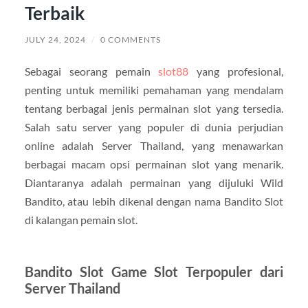
Terbaik
JULY 24, 2024
/
0 COMMENTS
Sebagai seorang pemain
slot88
yang profesional,
penting untuk memiliki pemahaman yang mendalam
tentang berbagai jenis permainan slot yang tersedia.
Salah satu server yang populer di dunia perjudian
online adalah Server Thailand, yang menawarkan
berbagai macam opsi permainan slot yang menarik.
Diantaranya adalah permainan yang dijuluki Wild
Bandito, atau lebih dikenal dengan nama Bandito Slot
di kalangan pemain slot.
Bandito Slot Game Slot Terpopuler dari
Server Thailand