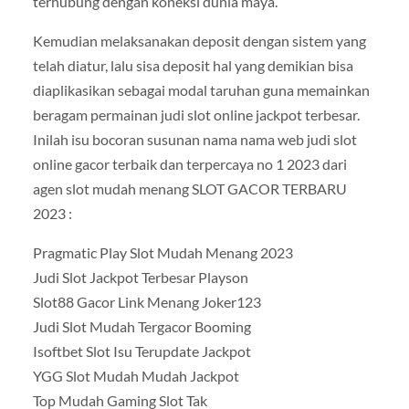
terhubung dengan koneksi dunia maya.
Kemudian melaksanakan deposit dengan sistem yang
telah diatur, lalu sisa deposit hal yang demikian bisa
diaplikasikan sebagai modal taruhan guna memainkan
beragam permainan judi slot online jackpot terbesar.
Inilah isu bocoran susunan nama nama web judi slot
online gacor terbaik dan terpercaya no 1 2023 dari
agen slot mudah menang SLOT GACOR TERBARU
2023 :
Pragmatic Play Slot Mudah Menang 2023
Judi Slot Jackpot Terbesar Playson
Slot88 Gacor Link Menang Joker123
Judi Slot Mudah Tergacor Booming
Isoftbet Slot Isu Terupdate Jackpot
YGG Slot Mudah Mudah Jackpot
Top Mudah Gaming Slot Tak