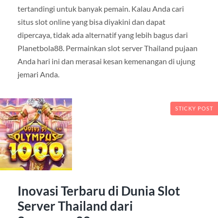
tertandingi untuk banyak pemain. Kalau Anda cari
situs slot online yang bisa diyakini dan dapat
dipercaya, tidak ada alternatif yang lebih bagus dari
Planetbola88. Permainkan slot server Thailand pujaan
Anda hari ini dan merasai kesan kemenangan di ujung
jemari Anda.
STICKY POST
Inovasi Terbaru di Dunia Slot
Server Thailand dari