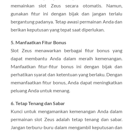
memainkan slot Zeus secara otomatis. Namun,
gunakan fitur ini dengan bijak dan jangan terlalu
bergantung padanya. Tetap awasi permainan Anda dan
berikan keputusan yang tepat saat diperlukan.
5. Manfaatkan Fitur Bonus
Slot Zeus menawarkan berbagai fitur bonus yang
dapat membantu Anda dalam meraih kemenangan.
Manfaatkan fitur-fitur bonus ini dengan bijak dan
perhatikan syarat dan ketentuan yang berlaku. Dengan
memanfaatkan fitur bonus, Anda dapat meningkatkan
peluang Anda untuk menang.
6. Tetap Tenang dan Sabar
Kunci untuk mengamankan kemenangan Anda dalam
permainan slot Zeus adalah tetap tenang dan sabar.
Jangan terburu-buru dalam mengambil keputusan dan