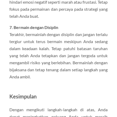
hindari emosi negatif seperti marah atau frustasi. Tetap
fokus pada permainan dan percaya pada strategi yang
telah Anda buat.
7. Bermain dengan Disiplin
Terakhir, bermainlah dengan disiplin dan jangan terlalu
tergiur untuk terus bermain meskipun Anda sedang
dalam keadaan kalah. Tetap patuhi batasan taruhan
yang telah Anda tetapkan dan jangan tergoda untuk
mengambil risiko yang berlebihan. Bermainlah dengan
bijaksana dan tetap tenang dalam setiap langkah yang
Anda ambil.
Kesimpulan
Dengan mengikuti langkah-langkah di atas, Anda
dapat meningkatkan peluang Anda untuk meraih