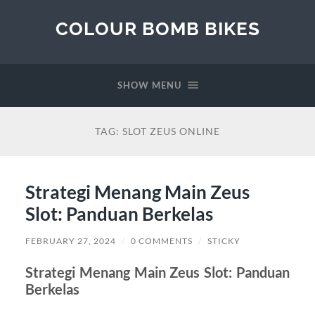
COLOUR BOMB BIKES
SHOW MENU
TAG:
SLOT ZEUS ONLINE
Strategi Menang Main Zeus
Slot: Panduan Berkelas
FEBRUARY 27, 2024
/
0 COMMENTS
/
STICKY
Strategi Menang Main Zeus Slot: Panduan
Berkelas