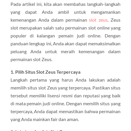
Pada artikel ini, kita akan membahas langkah-langkah
yang dapat Anda ambil untuk mengamankan
kemenangan Anda dalam permainan
slot zeus
. Zeus
slot merupakan salah satu permainan slot online yang
populer di kalangan pemain judi online. Dengan
panduan lengkap ini, Anda akan dapat memaksimalkan
peluang Anda untuk meraih kemenangan dalam
permainan slot Zeus.
1. Pilih Situs Slot Zeus Terpercaya
Langkah pertama yang harus Anda lakukan adalah
memilih situs slot Zeus yang terpercaya. Pastikan situs
tersebut memiliki lisensi resmi dan reputasi yang baik
di mata pemain judi online. Dengan memilih situs yang
terpercaya, Anda dapat memastikan bahwa permainan
yang Anda mainkan fair dan aman.