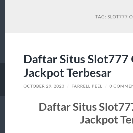
TAG:
SLOT777 
Daftar Situs Slot777
Jackpot Terbesar
OCTOBER 29, 2023
/
FARRELL PEEL
/
0 COMME
Daftar Situs Slot7
Jackpot Te