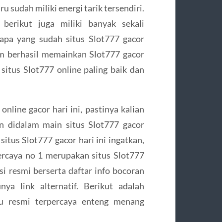
u sudah miliki energi tarik tersendiri.
berikut juga miliki banyak sekali
 apa yang sudah situs Slot777 gacor
m berhasil memainkan Slot777 gacor
situs Slot777 online paling baik dan
nline gacor hari ini, pastinya kalian
n didalam main situs Slot777 gacor
situs Slot777 gacor hari ini ingatkan,
percaya no 1 merupakan situs Slot777
i resmi berserta daftar info bocoran
ya link alternatif. Berikut adalah
ru resmi terpercaya enteng menang