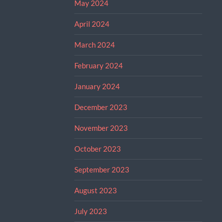
May 2024
April 2024
March 2024
February 2024
January 2024
December 2023
November 2023
October 2023
September 2023
August 2023
July 2023