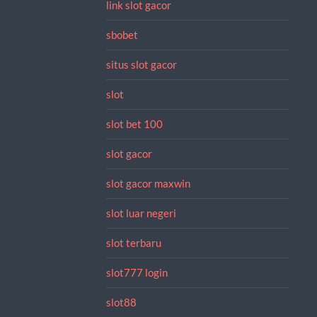
link slot gacor
sbobet
situs slot gacor
slot
slot bet 100
slot gacor
slot gacor maxwin
slot luar negeri
slot terbaru
slot777 login
slot88