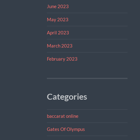
June 2023
May 2023
April 2023
March 2023
February 2023
Categories
baccarat online
Gates Of Olympus