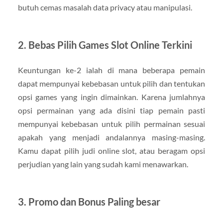
butuh cemas masalah data privacy atau manipulasi.
2. Bebas Pilih Games Slot Online Terkini
Keuntungan ke-2 ialah di mana beberapa pemain
dapat mempunyai kebebasan untuk pilih dan tentukan
opsi games yang ingin dimainkan. Karena jumlahnya
opsi permainan yang ada disini tiap pemain pasti
mempunyai kebebasan untuk pilih permainan sesuai
apakah yang menjadi andalannya masing-masing.
Kamu dapat pilih judi online slot, atau beragam opsi
perjudian yang lain yang sudah kami menawarkan.
3. Promo dan Bonus Paling besar