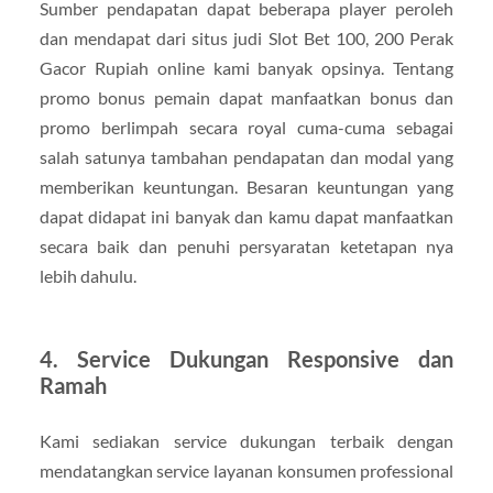
Sumber pendapatan dapat beberapa player peroleh
dan mendapat dari situs judi Slot Bet 100, 200 Perak
Gacor Rupiah online kami banyak opsinya. Tentang
promo bonus pemain dapat manfaatkan bonus dan
promo berlimpah secara royal cuma-cuma sebagai
salah satunya tambahan pendapatan dan modal yang
memberikan keuntungan. Besaran keuntungan yang
dapat didapat ini banyak dan kamu dapat manfaatkan
secara baik dan penuhi persyaratan ketetapan nya
lebih dahulu.
4. Service Dukungan Responsive dan
Ramah
Kami sediakan service dukungan terbaik dengan
mendatangkan service layanan konsumen professional