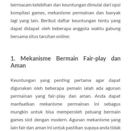
bermacam kelebihan dan keuntungan dimulai dari opsi
kompilasi games, mekanisme permainan dan banyak
lagi yang lain. Berikut daftar keuntungan tentu yang
dapat didapat oleh beberapa anggota waktu gabung
bersama situs taruhan online:
1. Mekanisme Bermain Fair-play dan
Aman
Keuntungan yang penting pertama agar dapat
digunakan oleh beberapa pemain ialah ada agunan
permainan yang fair-play dan aman. Anda dapat
manfaatkan mekanisme permainan ini sebagus
mungkin untuk bisa memperoleh peluang bermain
games slot dengan modern. Agunan mekanisme yang
lain fair dan aman ini untuk pastikan supaya anda tidak