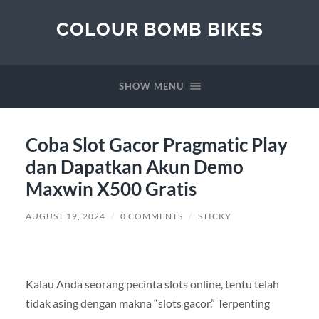
COLOUR BOMB BIKES
SHOW MENU
Coba Slot Gacor Pragmatic Play
dan Dapatkan Akun Demo
Maxwin X500 Gratis
AUGUST 19, 2024
/
0 COMMENTS
/
STICKY
Kalau Anda seorang pecinta slots online, tentu telah
tidak asing dengan makna “slots gacor.” Terpenting