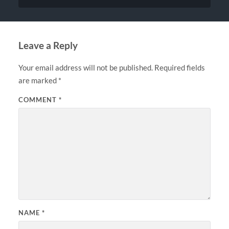
Leave a Reply
Your email address will not be published.
Required fields
are marked
*
COMMENT
*
NAME
*