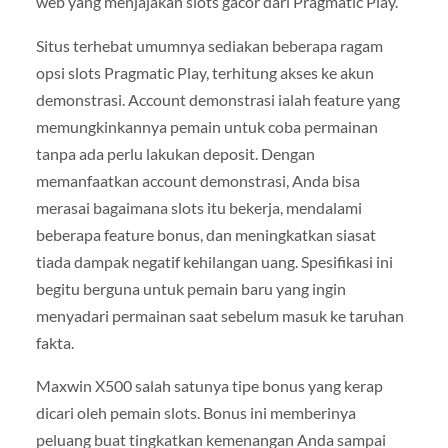
web yang menjajakan slots gacor dari Pragmatic Play.
Situs terhebat umumnya sediakan beberapa ragam
opsi slots Pragmatic Play, terhitung akses ke akun
demonstrasi. Account demonstrasi ialah feature yang
memungkinkannya pemain untuk coba permainan
tanpa ada perlu lakukan deposit. Dengan
memanfaatkan account demonstrasi, Anda bisa
merasai bagaimana slots itu bekerja, mendalami
beberapa feature bonus, dan meningkatkan siasat
tiada dampak negatif kehilangan uang. Spesifikasi ini
begitu berguna untuk pemain baru yang ingin
menyadari permainan saat sebelum masuk ke taruhan
fakta.
Maxwin X500 salah satunya tipe bonus yang kerap
dicari oleh pemain slots. Bonus ini memberinya
peluang buat tingkatkan kemenangan Anda sampai