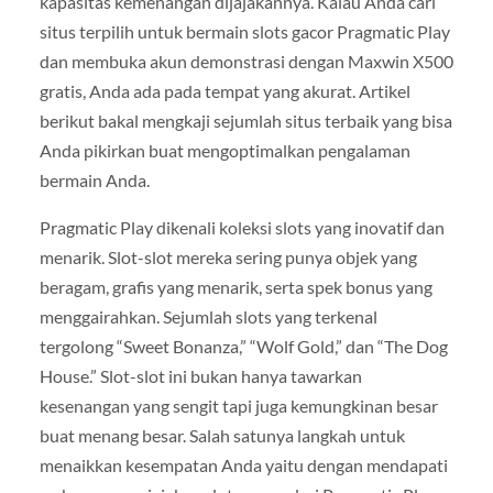
kapasitas kemenangan dijajakannya. Kalau Anda cari
situs terpilih untuk bermain slots gacor Pragmatic Play
dan membuka akun demonstrasi dengan Maxwin X500
gratis, Anda ada pada tempat yang akurat. Artikel
berikut bakal mengkaji sejumlah situs terbaik yang bisa
Anda pikirkan buat mengoptimalkan pengalaman
bermain Anda.
Pragmatic Play dikenali koleksi slots yang inovatif dan
menarik. Slot-slot mereka sering punya objek yang
beragam, grafis yang menarik, serta spek bonus yang
menggairahkan. Sejumlah slots yang terkenal
tergolong “Sweet Bonanza,” “Wolf Gold,” dan “The Dog
House.” Slot-slot ini bukan hanya tawarkan
kesenangan yang sengit tapi juga kemungkinan besar
buat menang besar. Salah satunya langkah untuk
menaikkan kesempatan Anda yaitu dengan mendapati