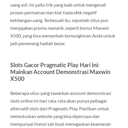
uang asli. Ini yaitu trik yang baik untuk mengenali
proses permainan dan kiat tiada efek negatif
kehilangan uang. Terkecuali itu, sejumlah situs pun
menjajakan promo menarik, seperti bonus Maxwin
X500, yang bisa menambah kemungkinan Anda untuk
jadi pemenang hadiah besar.
Slots Gacor Pragmatic Play Hari Ini:
Mainkan Account Demonstrasi Maxwin
X500
Beberapa situs yang tawarkan account demonstrasi
slots online ini hari rata-rata akan punya pelbagai
alternatif slots dari Pragmatic Play. Pastikan untuk
memutuskan website yang bisa dipercaya dan
mempunyai lisensi sah buat menegaskan keamanan