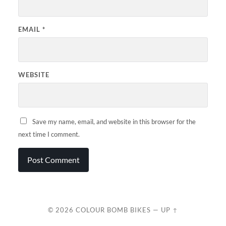
EMAIL
*
WEBSITE
Save my name, email, and website in this browser for the
next time I comment.
© 2026
COLOUR BOMB BIKES
—
UP ↑