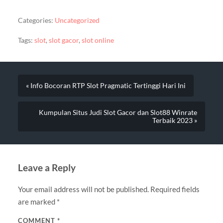
Categories:
Uncategorized
Tags:
slot
,
slot gacor
,
slot online
« Info Bocoran RTP Slot Pragmatic Tertinggi Hari Ini
Kumpulan Situs Judi Slot Gacor dan Slot88 Winrate
Terbaik 2023 »
Leave a Reply
Your email address will not be published.
Required fields
are marked
*
COMMENT
*