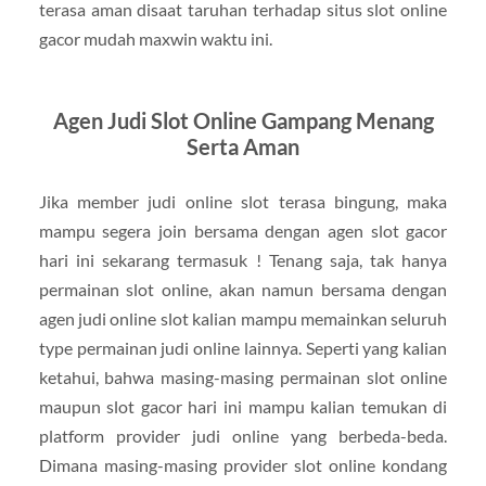
terasa aman disaat taruhan terhadap situs slot online
gacor mudah maxwin waktu ini.
Agen Judi Slot Online Gampang Menang
Serta Aman
Jika member judi online slot terasa bingung, maka
mampu segera join bersama dengan agen slot gacor
hari ini sekarang termasuk ! Tenang saja, tak hanya
permainan slot online, akan namun bersama dengan
agen judi online slot kalian mampu memainkan seluruh
type permainan judi online lainnya. Seperti yang kalian
ketahui, bahwa masing-masing permainan slot online
maupun slot gacor hari ini mampu kalian temukan di
platform provider judi online yang berbeda-beda.
Dimana masing-masing provider slot online kondang