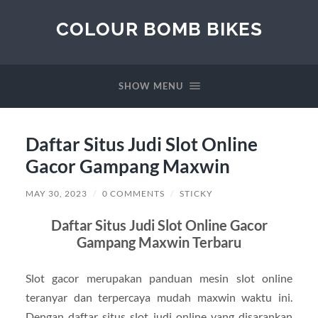
COLOUR BOMB BIKES
SHOW MENU
Daftar Situs Judi Slot Online
Gacor Gampang Maxwin
MAY 30, 2023
/
0 COMMENTS
/
STICKY
Daftar Situs Judi Slot Online Gacor
Gampang Maxwin Terbaru
Slot gacor merupakan panduan mesin slot online
teranyar dan terpercaya mudah maxwin waktu ini.
Dengan daftar situs slot judi online yang disarankan