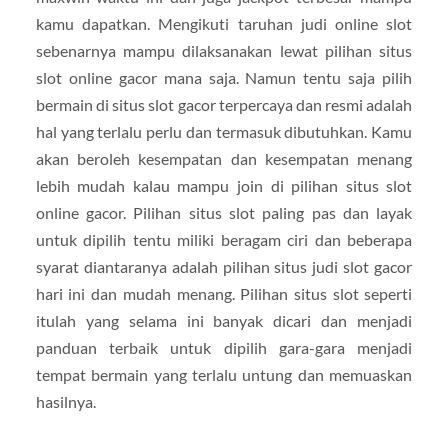
kamu dapatkan. Mengikuti taruhan judi online slot
sebenarnya mampu dilaksanakan lewat pilihan situs
slot online gacor mana saja. Namun tentu saja pilih
bermain di situs slot gacor terpercaya dan resmi adalah
hal yang terlalu perlu dan termasuk dibutuhkan. Kamu
akan beroleh kesempatan dan kesempatan menang
lebih mudah kalau mampu join di pilihan situs slot
online gacor. Pilihan situs slot paling pas dan layak
untuk dipilih tentu miliki beragam ciri dan beberapa
syarat diantaranya adalah pilihan situs judi slot gacor
hari ini dan mudah menang. Pilihan situs slot seperti
itulah yang selama ini banyak dicari dan menjadi
panduan terbaik untuk dipilih gara-gara menjadi
tempat bermain yang terlalu untung dan memuaskan
hasilnya.