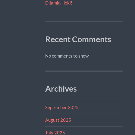
Dijamin Hoki!
Recent Comments
No comments to show.
Archives
September 2025
August 2025
July 2025