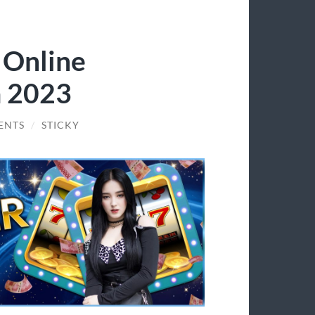
t Online
a 2023
ENTS
/
STICKY