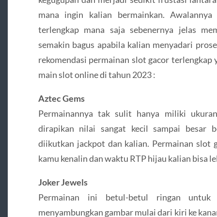
mana ingin kalian bermainkan. Awalannya 
terlengkap mana saja sebenernya jelas mem
semakin bagus apabila kalian menyadari proses
rekomendasi permainan slot gacor terlengkap y
main slot online di tahun 2023 :
Aztec Gems
Permainannya tak sulit hanya miliki ukur
dirapikan nilai sangat kecil sampai besar
diikutkan jackpot dan kalian. Permainan slot 
kamu kenalin dan waktu RTP hijau kalian bisa le
Joker Jewels
Permainan ini betul-betul ringan untu
menyambungkan gambar mulai dari kiri ke kana