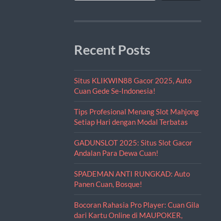
Recent Posts
Situs KLIKWIN88 Gacor 2025, Auto
Cuan Gede Se-Indonesia!
Tips Profesional Menang Slot Mahjong
Setiap Hari dengan Modal Terbatas
GADUNSLOT 2025: Situs Slot Gacor
Andalan Para Dewa Cuan!
SPADEMAN ANTI RUNGKAD: Auto
Panen Cuan, Bosque!
Bocoran Rahasia Pro Player: Cuan Gila
dari Kartu Online di MAUPOKER,