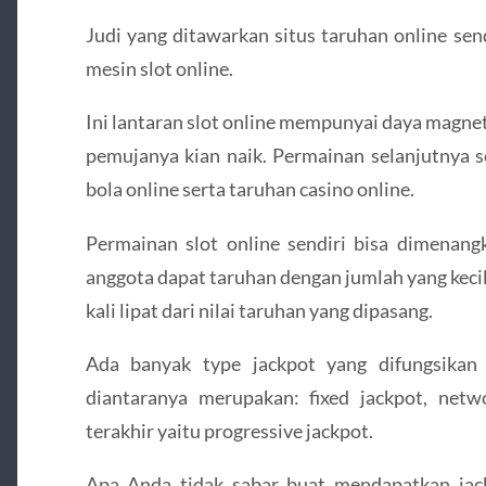
Judi yang ditawarkan situs taruhan online sen
mesin slot online.
Ini lantaran slot online mempunyai daya magne
pemujanya kian naik. Permainan selanjutnya se
bola online serta taruhan casino online.
Permainan slot online sendiri bisa dimenang
anggota dapat taruhan dengan jumlah yang keci
kali lipat dari nilai taruhan yang dipasang.
Ada banyak type jackpot yang difungsikan 
diantaranya merupakan: fixed jackpot, netwo
terakhir yaitu progressive jackpot.
Apa Anda tidak sabar buat mendapatkan jack