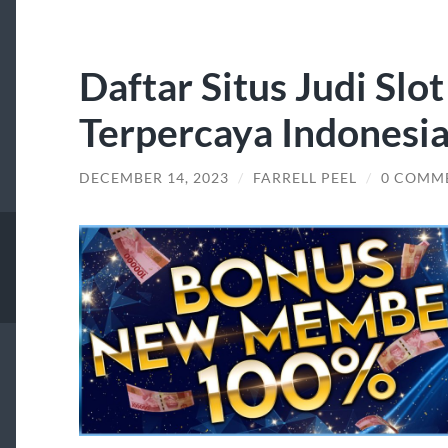
Daftar Situs Judi Slo
Terpercaya Indonesi
DECEMBER 14, 2023
/
FARRELL PEEL
/
0 COMM