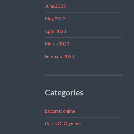
June 2023
May 2023
April 2023
March 2023
February 2023
Categories
baccarat online
Gates Of Olympus