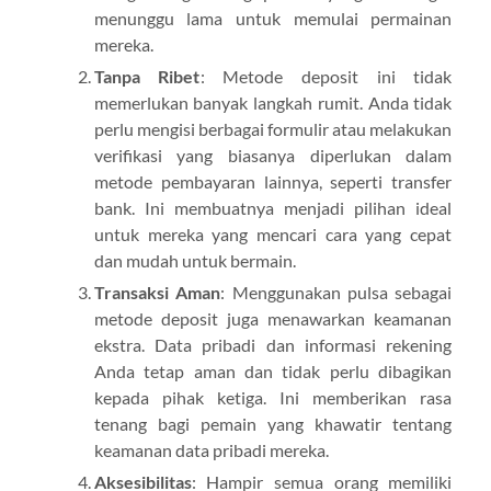
menunggu lama untuk memulai permainan
mereka.
Tanpa Ribet
: Metode deposit ini tidak
memerlukan banyak langkah rumit. Anda tidak
perlu mengisi berbagai formulir atau melakukan
verifikasi yang biasanya diperlukan dalam
metode pembayaran lainnya, seperti transfer
bank. Ini membuatnya menjadi pilihan ideal
untuk mereka yang mencari cara yang cepat
dan mudah untuk bermain.
Transaksi Aman
: Menggunakan pulsa sebagai
metode deposit juga menawarkan keamanan
ekstra. Data pribadi dan informasi rekening
Anda tetap aman dan tidak perlu dibagikan
kepada pihak ketiga. Ini memberikan rasa
tenang bagi pemain yang khawatir tentang
keamanan data pribadi mereka.
Aksesibilitas
: Hampir semua orang memiliki