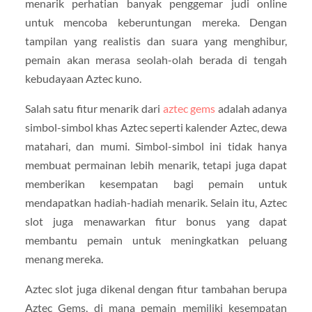
menarik perhatian banyak penggemar judi online
untuk mencoba keberuntungan mereka. Dengan
tampilan yang realistis dan suara yang menghibur,
pemain akan merasa seolah-olah berada di tengah
kebudayaan Aztec kuno.
Salah satu fitur menarik dari
aztec gems
adalah adanya
simbol-simbol khas Aztec seperti kalender Aztec, dewa
matahari, dan mumi. Simbol-simbol ini tidak hanya
membuat permainan lebih menarik, tetapi juga dapat
memberikan kesempatan bagi pemain untuk
mendapatkan hadiah-hadiah menarik. Selain itu, Aztec
slot juga menawarkan fitur bonus yang dapat
membantu pemain untuk meningkatkan peluang
menang mereka.
Aztec slot juga dikenal dengan fitur tambahan berupa
Aztec Gems, di mana pemain memiliki kesempatan