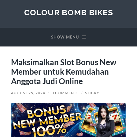
COLOUR BOMB BIKES
SHOW MENU
Maksimalkan Slot Bonus New
Member untuk Kemudahan
Anggota Judi Online
AUGUST 25, 2024
/
0 COMMENTS
/
STICKY