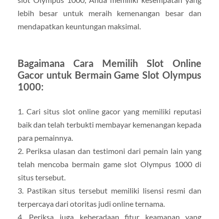
lebih besar untuk meraih kemenangan besar dan
mendapatkan keuntungan maksimal.
Bagaimana Cara Memilih Slot Online
Gacor untuk Bermain Game Slot Olympus
1000:
1. Cari situs slot online gacor yang memiliki reputasi
baik dan telah terbukti membayar kemenangan kepada
para pemainnya.
2. Periksa ulasan dan testimoni dari pemain lain yang
telah mencoba bermain game slot Olympus 1000 di
situs tersebut.
3. Pastikan situs tersebut memiliki lisensi resmi dan
terpercaya dari otoritas judi online ternama.
4. Periksa juga keberadaan fitur keamanan yang