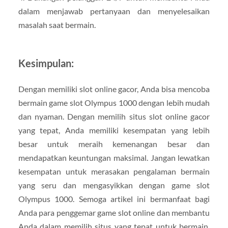
dalam menjawab pertanyaan dan menyelesaikan
masalah saat bermain.
Kesimpulan:
Dengan memiliki slot online gacor, Anda bisa mencoba
bermain game slot Olympus 1000 dengan lebih mudah
dan nyaman. Dengan memilih situs slot online gacor
yang tepat, Anda memiliki kesempatan yang lebih
besar untuk meraih kemenangan besar dan
mendapatkan keuntungan maksimal. Jangan lewatkan
kesempatan untuk merasakan pengalaman bermain
yang seru dan mengasyikkan dengan game slot
Olympus 1000. Semoga artikel ini bermanfaat bagi
Anda para penggemar game slot online dan membantu
Anda dalam memilih situs yang tepat untuk bermain.