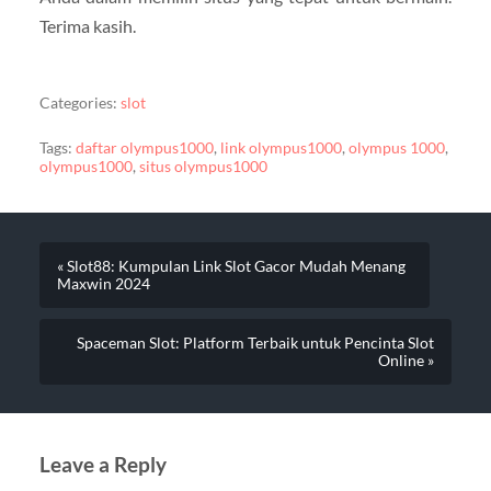
Terima kasih.
Categories:
slot
Tags:
daftar olympus1000
,
link olympus1000
,
olympus 1000
,
olympus1000
,
situs olympus1000
« Slot88: Kumpulan Link Slot Gacor Mudah Menang
Maxwin 2024
Spaceman Slot: Platform Terbaik untuk Pencinta Slot
Online »
Leave a Reply