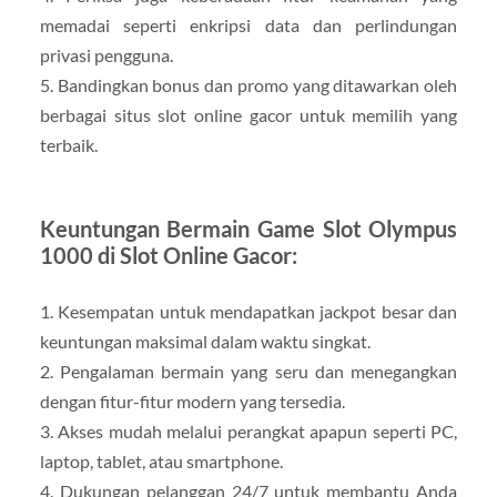
memadai seperti enkripsi data dan perlindungan
privasi pengguna.
5. Bandingkan bonus dan promo yang ditawarkan oleh
berbagai situs slot online gacor untuk memilih yang
terbaik.
Keuntungan Bermain Game Slot Olympus
1000 di Slot Online Gacor:
1. Kesempatan untuk mendapatkan jackpot besar dan
keuntungan maksimal dalam waktu singkat.
2. Pengalaman bermain yang seru dan menegangkan
dengan fitur-fitur modern yang tersedia.
3. Akses mudah melalui perangkat apapun seperti PC,
laptop, tablet, atau smartphone.
4. Dukungan pelanggan 24/7 untuk membantu Anda