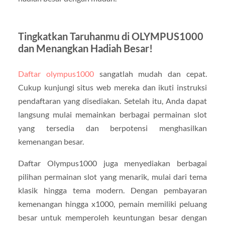
Tingkatkan Taruhanmu di OLYMPUS1000
dan Menangkan Hadiah Besar!
Daftar olympus1000
sangatlah mudah dan cepat.
Cukup kunjungi situs web mereka dan ikuti instruksi
pendaftaran yang disediakan. Setelah itu, Anda dapat
langsung mulai memainkan berbagai permainan slot
yang tersedia dan berpotensi menghasilkan
kemenangan besar.
Daftar Olympus1000 juga menyediakan berbagai
pilihan permainan slot yang menarik, mulai dari tema
klasik hingga tema modern. Dengan pembayaran
kemenangan hingga x1000, pemain memiliki peluang
besar untuk memperoleh keuntungan besar dengan