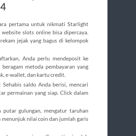
24
ara pertama untuk nikmati Starlight
ebsite slots online bisa dipercaya.
an rekam jejak yang bagus di kelompok
aftarkan, Anda perlu mendeposit ke
n beragam metoda pembayaran yang
, e-wallet, dan kartu credit.
: Sehabis saldo Anda berisi, mencari
tar permainan yang siap. Click dalam
m putar gulungan, mengatur taruhan
menunjuk nilai coin dan jumlah garis