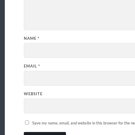
NAME
*
EMAIL
*
WEBSITE
Save my name, email, and website in this browser for the n