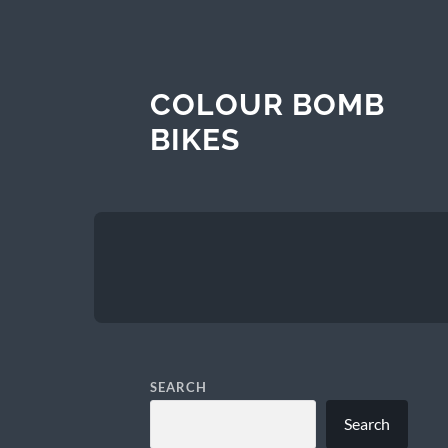
COLOUR BOMB
BIKES
SEARCH
Search