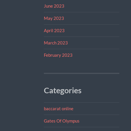
June 2023
May 2023
April 2023
March 2023
February 2023
Categories
baccarat online
Gates Of Olympus