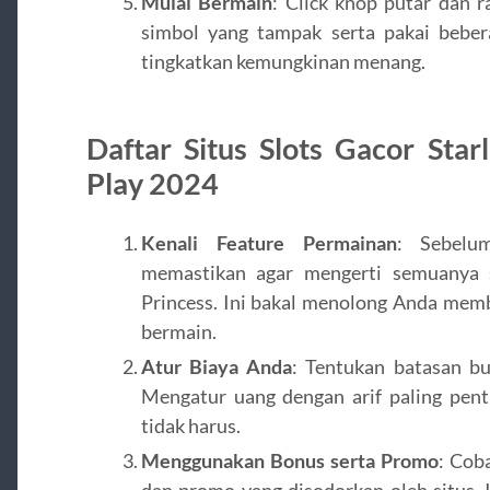
Mulai Bermain
: Click knop putar dan 
simbol yang tampak serta pakai beber
tingkatkan kemungkinan menang.
Daftar Situs Slots Gacor Star
Play 2024
Kenali Feature Permainan
: Sebelu
memastikan agar mengerti semuanya sp
Princess. Ini bakal menolong Anda mem
bermain.
Atur Biaya Anda
: Tentukan batasan bu
Mengatur uang dengan arif paling pent
tidak harus.
Menggunakan Bonus serta Promo
: Cob
dan promo yang disodorkan oleh situs. I