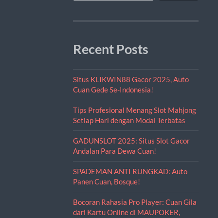
Recent Posts
Situs KLIKWIN88 Gacor 2025, Auto
Cuan Gede Se-Indonesia!
Tips Profesional Menang Slot Mahjong
Setiap Hari dengan Modal Terbatas
GADUNSLOT 2025: Situs Slot Gacor
Andalan Para Dewa Cuan!
SPADEMAN ANTI RUNGKAD: Auto
Panen Cuan, Bosque!
Bocoran Rahasia Pro Player: Cuan Gila
dari Kartu Online di MAUPOKER,