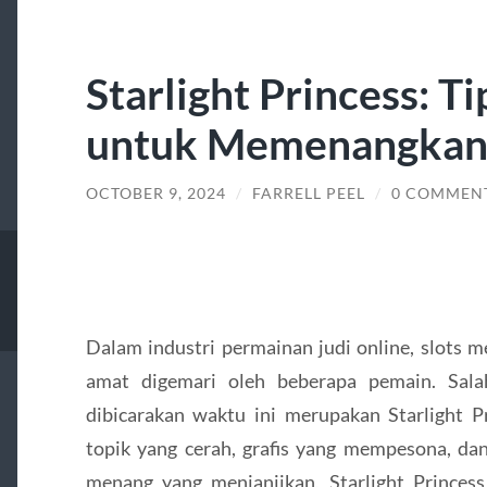
Starlight Princess: Ti
untuk Memenangkan 
OCTOBER 9, 2024
/
FARRELL PEEL
/
0 COMMEN
Dalam industri permainan judi online, slots 
amat digemari oleh beberapa pemain. Sal
dibicarakan waktu ini merupakan Starlight P
topik yang cerah, grafis yang mempesona, d
menang yang menjanjikan, Starlight Princess