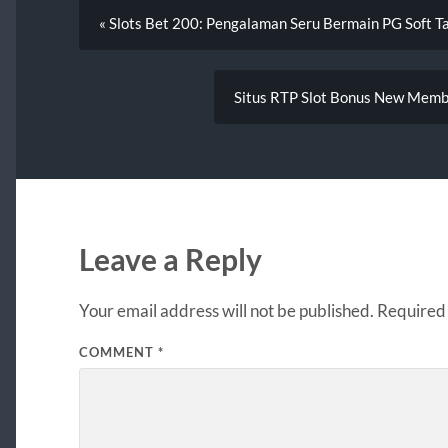
« Slots Bet 200: Pengalaman Seru Bermain PG Soft 
Situs RTP Slot Bonus New Membe
Leave a Reply
Your email address will not be published.
Required 
COMMENT
*