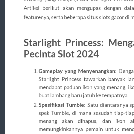
Artikel berikut akan mengupas dengan dala
featurenya, serta beberapa situs slots gacor d
Starlight Princess: Meng
Pecinta Slot 2024
Gameplay yang Menyenangkan
: Denga
Starlight Princess tawarkan banyak l
mendapat paduan ikon yang menang, iko
buat lambang baru jatuh ke tempatnya.
Spesifikasi Tumble
: Satu diantaranya sp
spek Tumble, di mana sesudah tiap-tia
menang akan dihapus, dan ikon ak
memungkinkannya pemain untuk menda