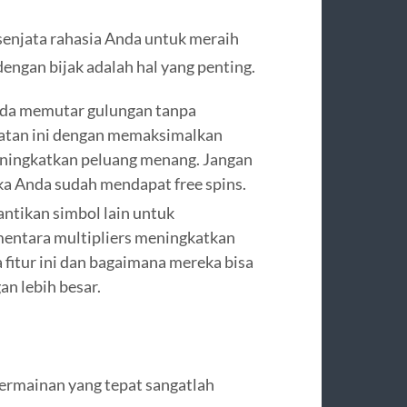
senjata rahasia Anda untuk meraih
gan bijak adalah hal yang penting.
da memutar gulungan tanpa
tan ini dengan memaksimalkan
eningkatkan peluang menang. Jangan
jika Anda sudah mendapat free spins.
ntikan simbol lain untuk
entara multipliers meningkatkan
 fitur ini dan bagaimana mereka bisa
 lebih besar.
ermainan yang tepat sangatlah