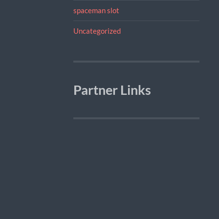
spaceman slot
Uncategorized
Partner Links