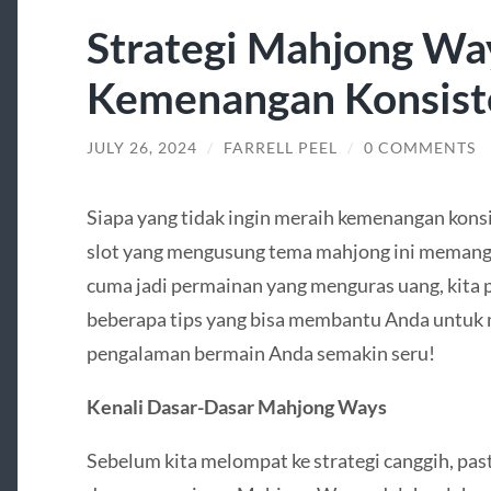
Strategi Mahjong Way
Kemenangan Konsist
JULY 26, 2024
/
FARRELL PEEL
/
0 COMMENTS
Siapa yang tidak ingin meraih kemenangan kon
slot yang mengusung tema mahjong ini memang b
cuma jadi permainan yang menguras uang, kita pe
beberapa tips yang bisa membantu Anda untuk
pengalaman bermain Anda semakin seru!
Kenali Dasar-Dasar Mahjong Ways
Sebelum kita melompat ke strategi canggih, pa