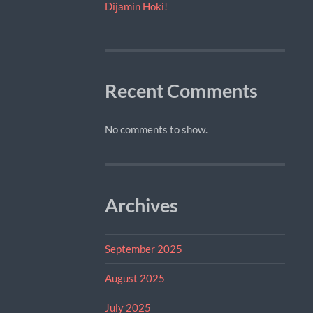
Dijamin Hoki!
Recent Comments
No comments to show.
Archives
September 2025
August 2025
July 2025