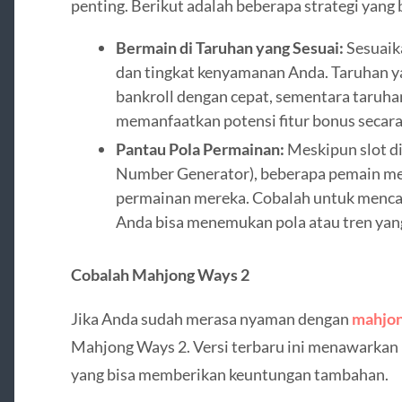
penting. Berikut adalah beberapa strategi yang 
Bermain di Taruhan yang Sesuai:
Sesuaik
dan tingkat kenyamanan Anda. Taruhan ya
bankroll dengan cepat, sementara taruhan
memanfaatkan potensi fitur bonus secar
Pantau Pola Permainan:
Meskipun slot 
Number Generator), beberapa pemain mer
permainan mereka. Cobalah untuk mencat
Anda bisa menemukan pola atau tren yan
Cobalah Mahjong Ways 2
Jika Anda sudah merasa nyaman dengan
mahjon
Mahjong Ways 2. Versi terbaru ini menawarkan 
yang bisa memberikan keuntungan tambahan.