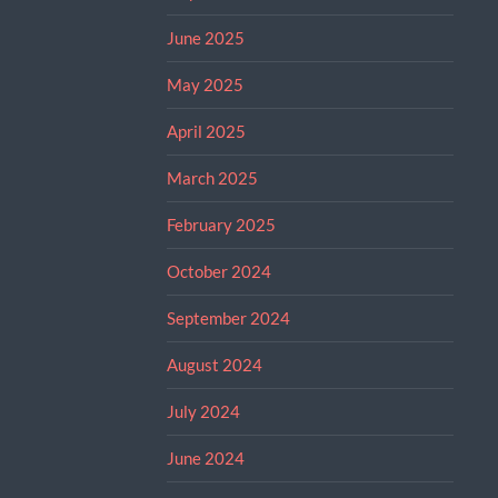
June 2025
May 2025
April 2025
March 2025
February 2025
October 2024
September 2024
August 2024
July 2024
June 2024